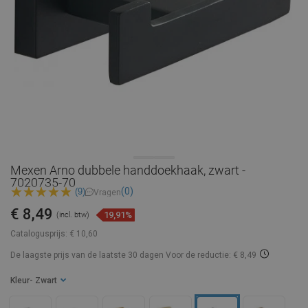
Mexen Arno dubbele handdoekhaak, zwart -
7020735-70
(0)
(9)
Vragen
€ 8,49
19,91%
(incl. btw)
Catalogusprijs:
€ 10,60
De laagste prijs van de laatste 30 dagen
Voor de reductie: € 8,49
Kleur
- Zwart