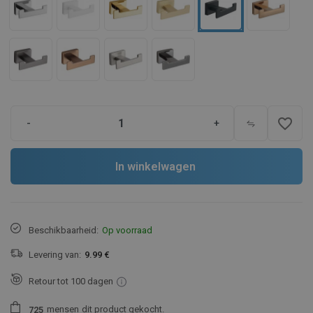
favorite_border
-
+
In winkelwagen
Beschikbaarheid:
Op voorraad
Levering van:
9.99 €
Retour tot 100 dagen
mensen
dit product gekocht.
7
2
5