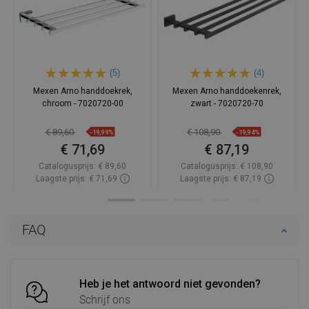
(5)
(4)
Mexen Arno handdoekrek,
Mexen Arno handdoekenrek,
chroom - 7020720-00
zwart - 7020720-70
€ 89,60
€ 108,90
-19,99%
-19,94%
€ 71,69
€ 87,19
Catalogusprijs:
€ 89,60
Catalogusprijs:
€ 108,90
Laagste prijs: € 71,69
Laagste prijs: € 87,19
Beschikbaarheid:
Op voorraad
Beschikbaarheid:
Op voorraad
In winkelwagen
In winkelwagen
FAQ
Vergelijk
favorite_border
Favoriet
Vergelijk
favorite_border
Favoriet
Heb je het antwoord niet gevonden?
Schrijf ons