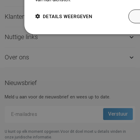
Klantenservice

DETAILS WEERGEVEN
Nuttige links

Over ons

Nieuwsbrief
Meld u aan voor de nieuwsbrief en wees up to date.
U kunt op elk moment opgeven.Voor dit doel moet u details vinden in
onze juridische informatie.