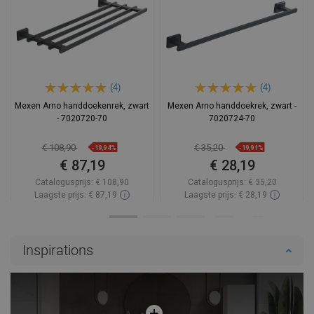
(4)
(4)
Mexen Arno handdoekenrek, zwart
Mexen Arno handdoekrek, zwart -
- 7020720-70
7020724-70
€ 108,90
€ 35,20
-19,94%
-19,91%
€ 87,19
€ 28,19
Catalogusprijs:
€ 108,90
Catalogusprijs:
€ 35,20
Laagste prijs: € 87,19
Laagste prijs: € 28,19
Beschikbaarheid:
Op voorraad
Beschikbaarheid:
Op voorraad
In winkelwagen
In winkelwagen
Inspirations
Vergelijk
favorite_border
Favoriet
Vergelijk
favorite_border
Favoriet