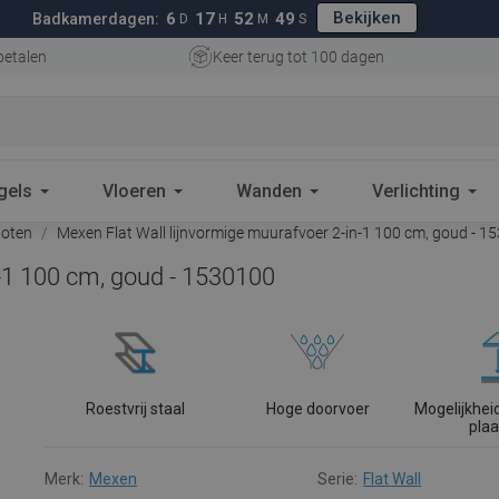
Bekijken
6
17
52
48
Badkamerdagen:
D
H
M
S
betalen
Keer terug tot 100 dagen
gels
Vloeren
Wanden
Verlichting
oten
Mexen Flat Wall lijnvormige muurafvoer 2-in-1 100 cm, goud - 1
n-1 100 cm, goud - 1530100
Roestvrij staal
Hoge doorvoer
Mogelijkhei
pla
Merk:
Mexen
Serie:
Flat Wall