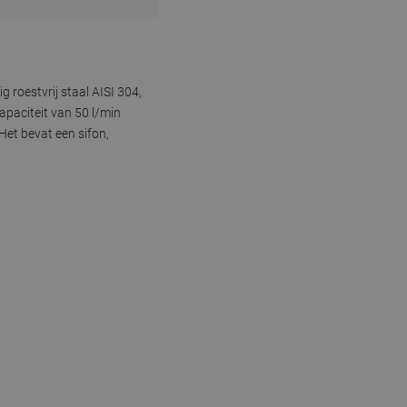
roestvrij staal AISI 304,
paciteit van 50 l/min
Het bevat een sifon,