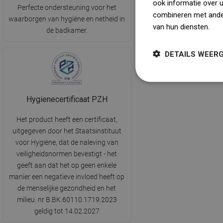
ook informatie over 
Perfecte ondersteuning voor het
de omstandigheden 
combineren met ander
waarborgen van hygiëne en netheid in
betreffende badka
van hun diensten.
Dow
de badkamer.
DETAILS WEER
Hygienecertificaat PZH
Het product heeft een certificaat,
uitgegeven door het Staatsinstituut
voor Hygiëne, dat de naleving van
veiligheidsnormen bevestigt - het
geeft aan dat het op geen enkele
manier een negatieve invloed heeft op
de menselijke gezondheid en het
milieu. nr B.BK.60110.1719.2023
geldig tot 14.02.2027