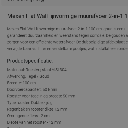
Mexen Flat Wall lijnvormige muurafvoer 2-in-1 
Mexen Flat Wall lijnvormige muurafvoer 2-in-1 100 cm, goud is een 
garandeert duurzaamheid en weerstand tegen corrosie. De gouden afw
zorgen voor een efficiënte waterafvoer. De dubbelzijdige afdekplaat e
verwijderbaar vuilfilter en verstelbare pootjes, wat installatie en ond
Productspecificatie:
Materiaal: Roestvrij staal AISI 304
Afwerking: Tegel / Goud
Breedte: 100 cm
Doorvoercapaciteit: 50 l/min
Rooster voor tegelinleg breedte 50 mm
Type rooster: Dubbelzijdig
Regenbak en rooster dikte 1,2 mm
Omringende flens - 2 cm
Diepte van het rooster - 12 mm