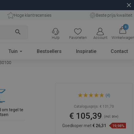
close
Hoge klantrecensies
Beste prijs/kwaliteit
0
search
Hulp
Favorieten
Account
Winkelwage
Tuin
Bestsellers
Inspiratie
Contact
530100
Mexen Flat Wall lijnvormige
(4)
muurafvoer 2-in-1 100 cm,
goud - 1530100
Catalogusprijs:
€ 131,70
d om tegel te
€ 105,39
atsen
(incl. btw)
Goedkoper met
€ 26,31
19,98%