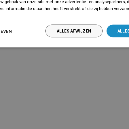
uw gebruik van onze site met onze advertentie- en analysepartners, 
lange tijd van gebruik, ongeacht het
van de
het
e informatie die u aan hen heeft verstrekt of die zij hebben verzam
vochtigheidsniveau in de kamer.
mer.
iedz się więcej
GEVEN
ALLES AFWIJZEN
ALLE