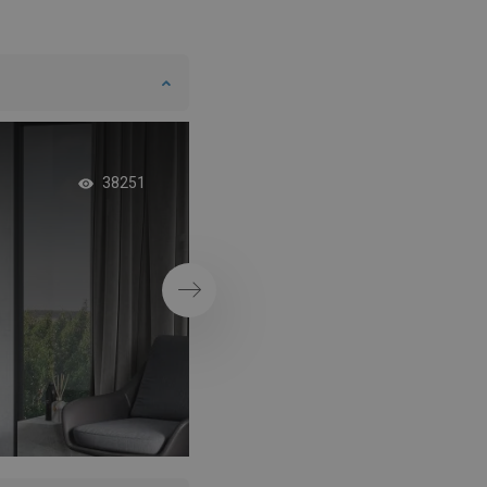
Exclusief roze goud 
38251
badkamer
Volgende