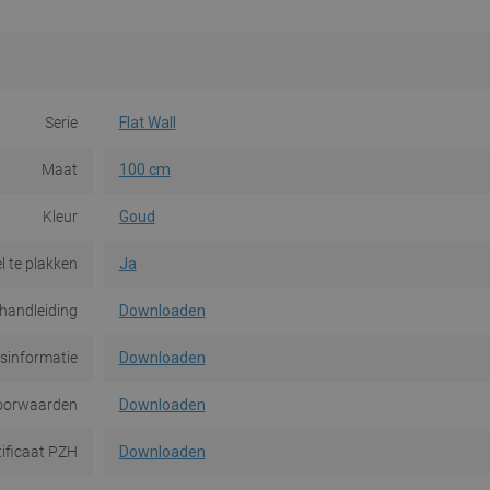
Serie
Flat Wall
Maat
100 cm
Kleur
Goud
l te plakken
Ja
handleiding
Downloaden
dsinformatie
Downloaden
oorwaarden
Downloaden
tificaat PZH
Downloaden