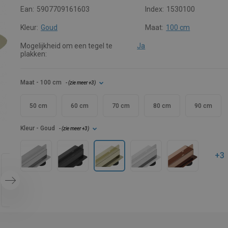
Ean:
5907709161603
Index:
1530100
Kleur:
Goud
Maat:
100 cm
Mogelijkheid om een tegel te
Ja
plakken:
Maat
- 100 cm
- (
zie meer
+3
)
50 cm
60 cm
70 cm
80 cm
90 cm
Kleur
- Goud
- (
zie meer
+3
)
+3