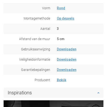
Vorm
Rond
Montagemethode
Op deuvels
Aantal
3
Afstand van de muur
5 cm
Gebruiksaanwijzing
Downloaden
Veiligheidsinformatie
Downloaden
Garantiebepalingen
Downloaden
Producent
Bekijk
Inspirations