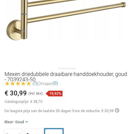
Mexen driedubbele draaibare handdoekhouder, goud
- 7039243-50
(0)
(7)
Vragen
€ 30,99
19,92%
(incl. btw)
Catalogusprijs:
€ 38,70
De laagste prijs van de laatste 30 dagen
Voor de reductie: € 30,99
Kleur
- Goud