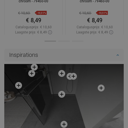
chroom - 79450-00
chroom - 79460-00
€ 10,60
€ 10,60
-19,91%
-19,91%
€ 8,49
€ 8,49
Catalogusprijs:
€ 10,60
Catalogusprijs:
€ 10,60
Laagste prijs: € 8,49
Laagste prijs: € 8,49
Beschikbaarheid:
Op voorraad
Beschikbaarheid:
Op voorraad
In winkelwagen
In winkelwagen
Inspirations
Vergelijk
favorite_border
Favoriet
Vergelijk
favorite_border
Favoriet