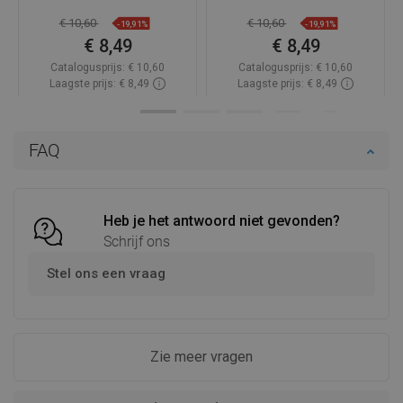
€ 10,60
€ 10,60
-19,91%
-19,91%
€ 8,49
€ 8,49
Catalogusprijs:
€ 10,60
Catalogusprijs:
€ 10,60
Laagste prijs: € 8,49
Laagste prijs: € 8,49
Beschikbaarheid:
Op voorraad
Beschikbaarheid:
Op voorraad
In winkelwagen
In winkelwagen
FAQ
Vergelijk
favorite_border
Favoriet
Vergelijk
favorite_border
Favoriet
Heb je het antwoord niet gevonden?
Schrijf ons
Stel ons een vraag
Zie meer vragen