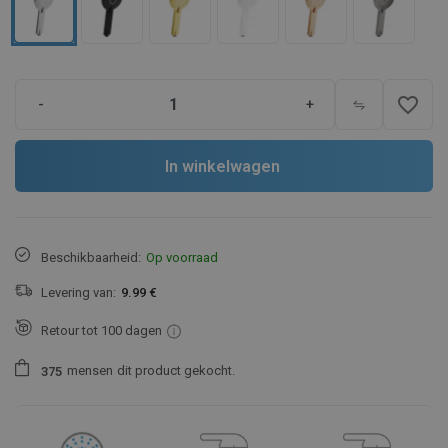
favorite_border
-
+
In winkelwagen
Beschikbaarheid:
Op voorraad
Levering van:
9.99 €
Retour tot 100 dagen
mensen
dit product gekocht.
3
7
5