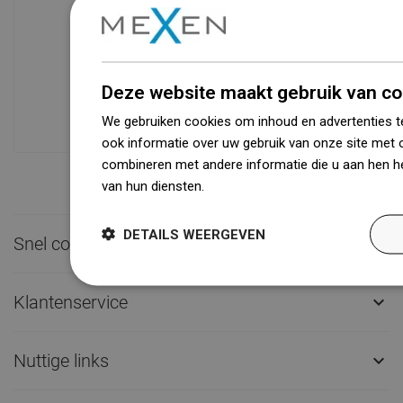
Beschikbaarheid van goederen
Een modern logistiek centrum met een
oppervlakte van 31.000 m² met meer
Deze website maakt gebruik van co
dan 68.000 palletplaatsen biedt meer
dan 1500.000 beschikbare producten!
We gebruiken cookies om inhoud en advertenties t
ook informatie over uw gebruik van onze site met 
combineren met andere informatie die u aan hen he
van hun diensten.
Dowiedz się więcej
DETAILS WEERGEVEN
Snel contact

Klantenservice

Nuttige links
