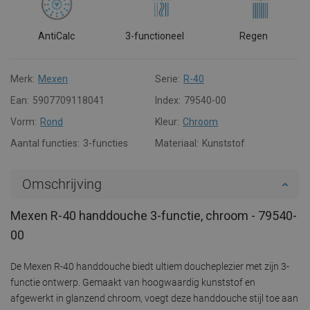
AntiCalc
3-functioneel
Regen
Merk:
Mexen
Serie:
R-40
Ean:
5907709118041
Index:
79540-00
Vorm:
Rond
Kleur:
Chroom
Aantal functies:
3-functies
Materiaal:
Kunststof
Omschrijving
Mexen R-40 handdouche 3-functie, chroom - 79540-
00
De Mexen R-40 handdouche biedt ultiem doucheplezier met zijn 3-
functie ontwerp. Gemaakt van hoogwaardig kunststof en
afgewerkt in glanzend chroom, voegt deze handdouche stijl toe aan