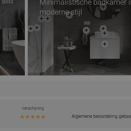
Minimalistische badkamer i
26552
moderne stijl
Verschijning
Algemene beoordeling gebas