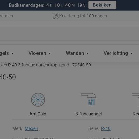
Bekijken
4
10
40
18
Badkamerdagen:
D
H
M
S
betalen
Keer terug tot 100 dagen
gels
Vloeren
Wanden
Verlichting
en R-40 3-functie douchekop, goud - 79540-50
540-50
AntiCalc
3-functioneel
Re
Merk:
Mexen
Serie:
R-40