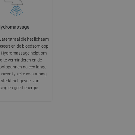
Hydromassage
waterstraal die het lichaam
sseert en de bloedsomloop
t. Hydromassage helpt om
g te verminderen en de
 ontspannen na een lange
nsieve fysieke inspanning.
rsterkt het gevoel van
ssing en geeft energie.