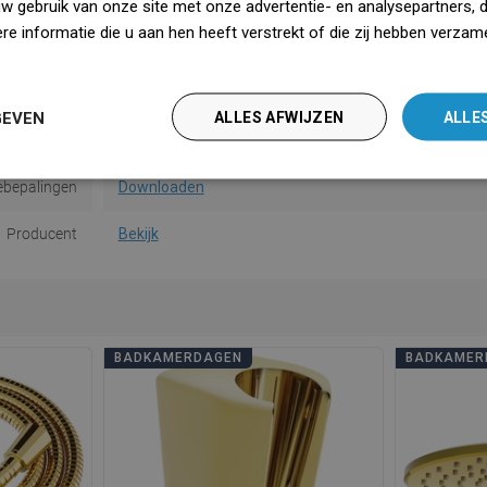
Vorm
Rond
uw gebruik van onze site met onze advertentie- en analysepartners, 
e informatie die u aan hen heeft verstrekt of die zij hebben verzam
tal functies
3-functies
iedz się więcej
saanwijzing
Downloaden
GEVEN
ALLES AFWIJZEN
ALLE
dsinformatie
Downloaden
ebepalingen
Downloaden
Producent
Bekijk
BADKAMERDAGEN
BADKAMER