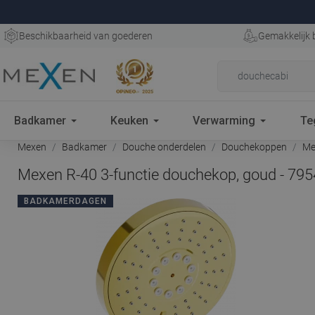
Beschikbaarheid van goederen
Gemakkelijk 
Badkamer
Keuken
Verwarming
Te
Mexen
Badkamer
Douche onderdelen
Douchekoppen
Mex
Mexen R-40 3-functie douchekop, goud - 79
BADKAMERDAGEN