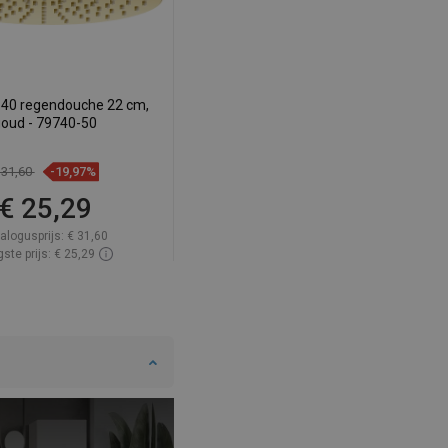
SWEDISH
FINNISH
PORTUGUESE
40 regendouche 22 cm,
oud - 79740-50
CROATIAN
GREEK
 31,60
-19,97%
SLOVENIAN
€ 25,29
alogusprijs:
€ 31,60
ste prijs: € 25,29
baarheid:
Op voorraad
In winkelwagen
elijk
favorite_border
Favoriet