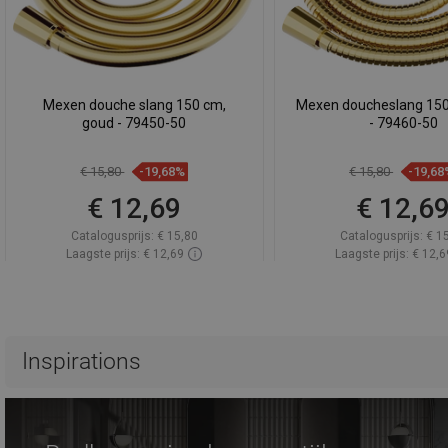
Mexen douche slang 150 cm,
Mexen doucheslang 150
goud - 79450-50
- 79460-50
€ 15,80
-19,68%
€ 15,80
-19,68
€ 12,69
€ 12,6
Catalogusprijs:
€ 15,80
Catalogusprijs:
€ 1
Laagste prijs: € 12,69
Laagste prijs: € 12,6
Beschikbaarheid:
Op voorraad
Beschikbaarheid:
Op v
In winkelwagen
In winkelwa
Vergelijk
favorite_border
Favoriet
Vergelijk
favorite_border
F
Inspirations