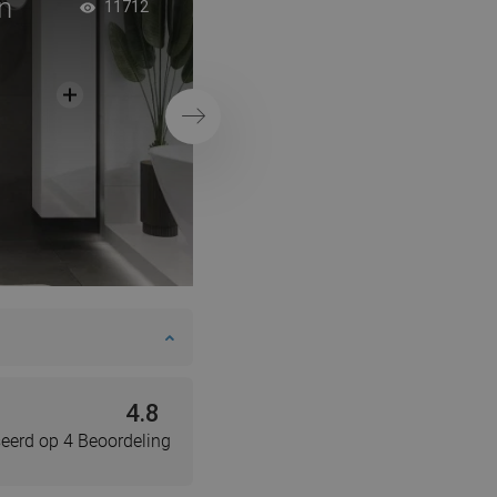
n
Zwarte halfronde ca
11712
minimalistische stijl
Volgende
4.8
eerd op 4 Beoordeling