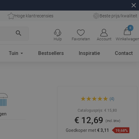
close
Hoge klantrecensies
Beste prijs/kwaliteit
0
search
Hulp
Favorieten
Account
Winkelwage
Tuin
Bestsellers
Inspiratie
Contact
Mexen R-40 3-functie
(4)
douchekop, goud - 79540-50
Catalogusprijs:
€ 15,80
gen
€ 12,69
(incl. btw)
Goedkoper met
€ 3,11
19,68%