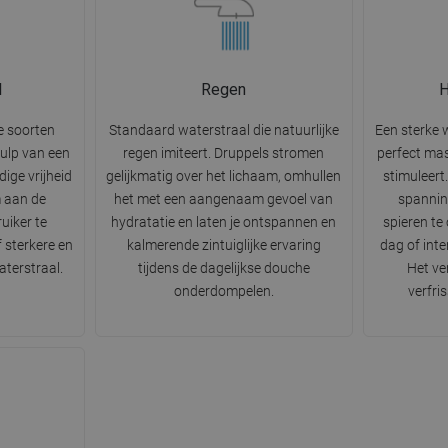
l
Regen
e soorten
Standaard waterstraal die natuurlijke
Een sterke 
hulp van een
regen imiteert. Druppels stromen
perfect ma
dige vrijheid
gelijkmatig over het lichaam, omhullen
stimuleer
m aan de
het met een aangenaam gevoel van
spannin
uiker te
hydratatie en laten je ontspannen en
spieren te
 sterkere en
kalmerende zintuiglijke ervaring
dag of inte
terstraal.
tijdens de dagelijkse douche
Het ve
onderdompelen.
verfri