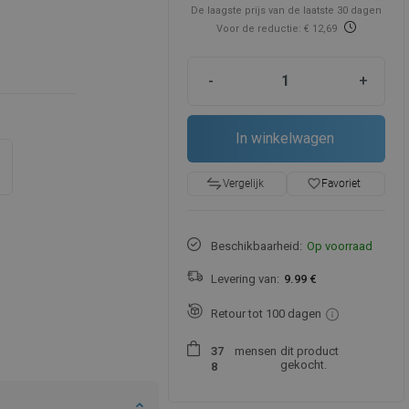
De laagste prijs van de laatste 30 dagen
Voor de reductie: € 12,69
-
+
In winkelwagen
favorite_border
Favoriet
Vergelijk
Beschikbaarheid:
Op voorraad
Levering van:
9.99 €
Retour tot 100 dagen
mensen
dit product
3
7
gekocht.
8