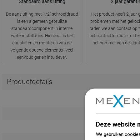
Standaard aansluiting
2 jaar garanti
De aansluiting met 1/2" schroefdraad
Het product heeft 2 jaar g
is een algemeen gebruikte
problemen met het gekoc
standaardcomponent in interne
raden we aan contact op 
waterinstallaties. Hierdoor is het
het contactformulier of te
aansluiten en monteren van de
het nummer van de klant
volgende douche-elementen veel
eenvoudiger en intuïtiever.
Productdetails
Deze website m
We gebruiken cookies