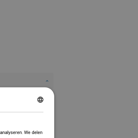
POLISH
CZECH
GERMAN
 analyseren. We delen
ENGLISH