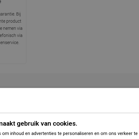
e
arantie. Bij
hte product
te nemen via
lefonisch via
enservice.
Serie
R-40
Kleur
Goud
aakt gebruik van cookies.
Materiaal
Kunststof
 om inhoud en advertenties te personaliseren en om ons verkeer te