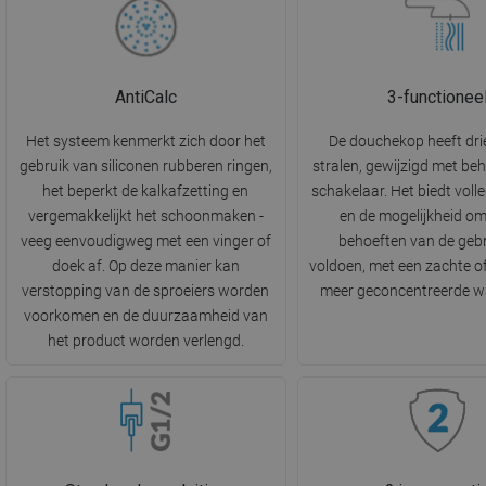
AntiCalc
3-functionee
Het systeem kenmerkt zich door het
De douchekop heeft dri
gebruik van siliconen rubberen ringen,
stralen, gewijzigd met be
het beperkt de kalkafzetting en
schakelaar. Het biedt volle
vergemakkelijkt het schoonmaken -
en de mogelijkheid o
veeg eenvoudigweg met een vinger of
behoeften van de gebr
doek af. Op deze manier kan
voldoen, met een zachte of
verstopping van de sproeiers worden
meer geconcentreerde wa
voorkomen en de duurzaamheid van
het product worden verlengd.