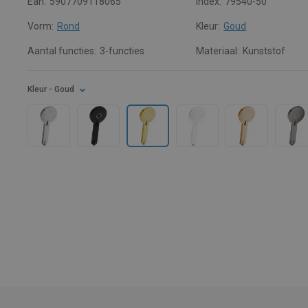
Ean:
5907709118065
Index:
79540-50
Vorm:
Rond
Kleur:
Goud
Aantal functies:
3-functies
Materiaal:
Kunststof
Kleur
- Goud