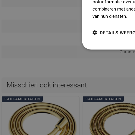
ook informatie over 
combineren met ander
Aan
van hun diensten.
Dow
Gebruik
DETAILS WEER
Veilighei
Garanti
Misschien ook interessant
BADKAMERDAGEN
BADKAMERDAGEN