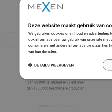
Deze website maakt gebruik van co
Zie alles
We gebruiken cookies om inhoud en advertenties t
ook informatie over uw gebruik van onze site met 
combineren met andere informatie die u aan hen he
van hun diensten.
Dowiedz się więcej
Beschikbaarheid van goederen
DETAILS WEERGEVEN
Een modern logistiek centrum met een
oppervlakte van 31.000 m² met meer
dan 68.000 palletplaatsen biedt meer
dan 1500.000 beschikbare producten!