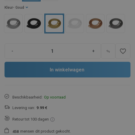
Kleur
- Goud
favorite_border
-
+
In winkelwagen
Beschikbaarheid:
Op voorraad
Levering van:
9.99 €
Retour tot 100 dagen
mensen
dit product gekocht.
4
5
8