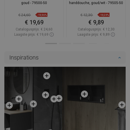
goud - 79500-50
handdouche, goud/wit - 79505-50
€ 24,60
€ 12,30
-19,96%
-19,59%
€ 19,69
€ 9,89
Catalogusprijs:
€ 24,60
Catalogusprijs:
€ 12,30
Laagste prijs: € 19,69
Laagste prijs: € 9,89
Beschikbaarheid:
Op voorraad
Beschikbaarheid:
Op voorraad
In winkelwagen
In winkelwagen
Inspirations
Vergelijk
favorite_border
Favoriet
Vergelijk
favorite_border
Favoriet