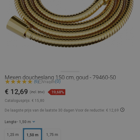
Mexen doucheslang 150 cm, goud - 79460-50
(0)
(6)
Vragen
€ 12,69
19,68%
(incl. btw)
Catalogusprijs:
€ 15,80
De laagste prijs van de laatste 30 dagen
Voor de reductie: € 12,69
Lengte
- 1,50 m
1,25 m
1,75 m
1,50 m