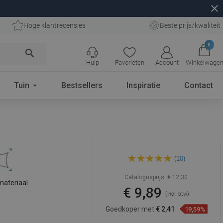
close
Hoge klantrecensies
Beste prijs/kwaliteit
0
search
Hulp
Favorieten
Account
Winkelwage
Tuin
Bestsellers
Inspiratie
Contact
Mexen doucheslang 150 cm,
(10)
zwart - 79460-70
Catalogusprijs:
€ 12,30
 materiaal
€ 9,89
(incl. btw)
Goedkoper met
€ 2,41
19,59%