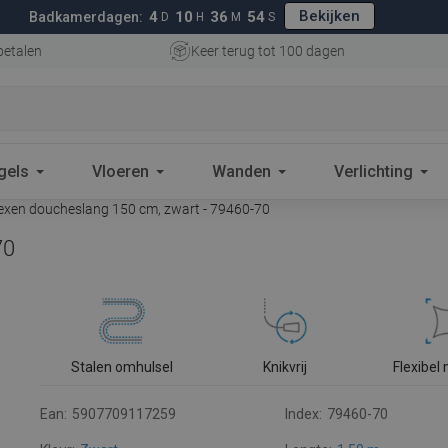
Bekijken
4
10
36
53
Badkamerdagen:
D
H
M
S
betalen
Keer terug tot 100 dagen
gels
Vloeren
Wanden
Verlichting
xen doucheslang 150 cm, zwart - 79460-70
70
Stalen omhulsel
Knikvrij
Flexibel
Ean:
5907709117259
Index:
79460-70