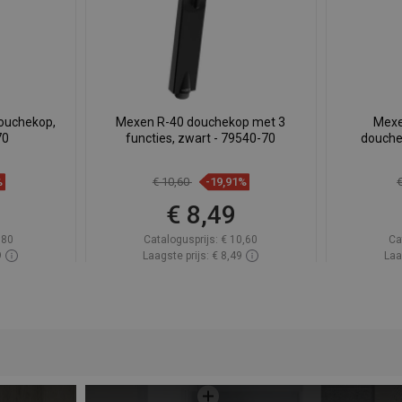
ouchekop,
Mexen R-40 douchekop met 3
Mexe
70
functies, zwart - 79540-70
douche
%
€ 10,60
-19,91%
€ 8,49
,80
Catalogusprijs:
€ 10,60
Ca
9
Laagste prijs: € 8,49
Laa
oorraad
Beschikbaarheid:
Op voorraad
Beschik
gen
In winkelwagen
avoriet
Vergelijk
favorite_border
Favoriet
Verg