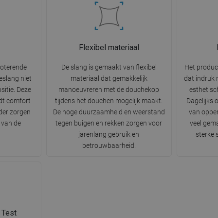
Flexibel materiaal
roterende
De slang is gemaakt van flexibel
Het produc
eslang niet
materiaal dat gemakkelijk
dat indruk 
sitie. Deze
manoeuvreren met de douchekop
esthetisc
dt comfort
tijdens het douchen mogelijk maakt.
Dagelijks 
der zorgen
De hoge duurzaamheid en weerstand
van opper
 van de
tegen buigen en rekken zorgen voor
veel gema
jarenlang gebruik en
sterke
betrouwbaarheid.
 Test