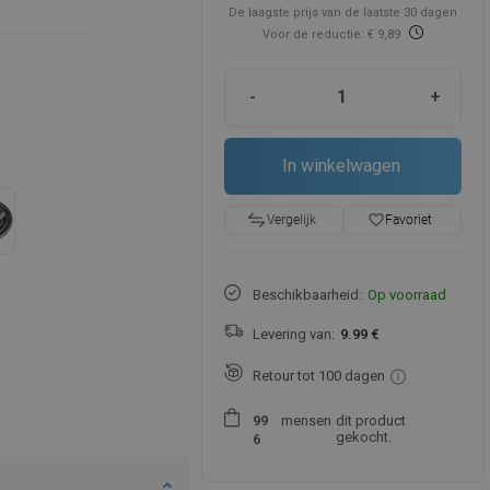
De laagste prijs van de laatste 30 dagen
Voor de reductie: € 9,89
-
+
In winkelwagen
favorite_border
Favoriet
Vergelijk
Beschikbaarheid:
Op voorraad
Levering van:
9.99 €
Retour tot 100 dagen
mensen
dit product
9
9
gekocht.
6