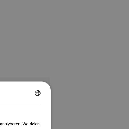
POLISH
CZECH
GERMAN
 analyseren. We delen
ENGLISH