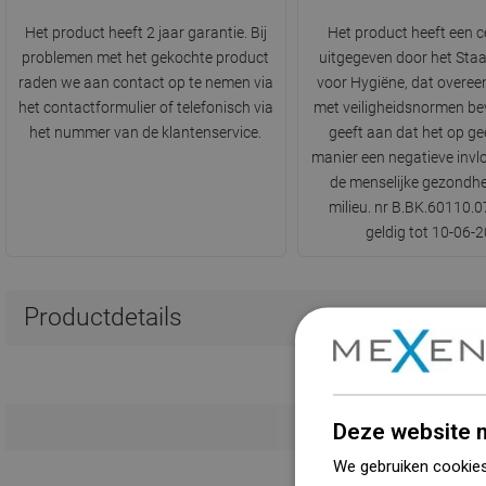
Het product heeft 2 jaar garantie. Bij
Het product heeft een ce
problemen met het gekochte product
uitgegeven door het Staa
raden we aan contact op te nemen via
voor Hygiëne, dat overe
het contactformulier of telefonisch via
met veiligheidsnormen bev
het nummer van de klantenservice.
geeft aan dat het op ge
manier een negatieve invl
de menselijke gezondhe
milieu. nr B.BK.60110.
geldig tot 10-06-
Productdetails
Deze website m
We gebruiken cookies