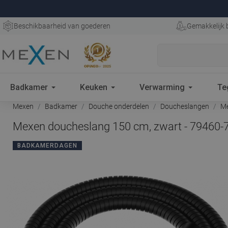
Beschikbaarheid van goederen
Gemakkelijk 
Badkamer
Keuken
Verwarming
Te
Mexen
Badkamer
Douche onderdelen
Doucheslangen
Me
Mexen doucheslang 150 cm, zwart - 79460-
BADKAMERDAGEN