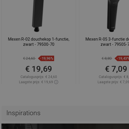
Mexen R-02 douchekop 1-functie,
Mexen R-05 3-functie d
zwart - 79500-70
zwart - 79505-
€ 24,60
-19,96%
€ 8,80
-19,43
€ 19,69
€ 7,09
Catalogusprijs:
€ 24,60
Catalogusprijs:
€ 8
Laagste prijs: € 19,69
Laagste prijs: € 7,0
Beschikbaarheid:
Op voorraad
Beschikbaarheid:
Op v
In winkelwagen
In winkelwa
Vergelijk
favorite_border
Favoriet
Vergelijk
favorite_border
F
Inspirations