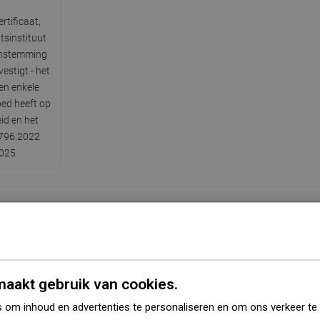
rtificaat,
tsinstituut
enstemming
estigt - het
en enkele
oed heeft op
id en het
0796.2022
2025
Lengte
1,50 m
Kleur
Zwart
aakt gebruik van cookies.
 om inhoud en advertenties te personaliseren en om ons verkeer te
Materiaal
Roestvrij staal