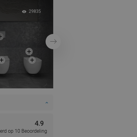
Moderne badkamer
29835
douchecabine
Volgende
4.9
erd op 10 Beoordeling