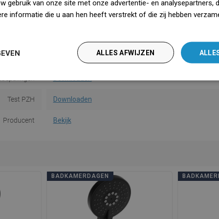
uw gebruik van onze site met onze advertentie- en analysepartners, 
e informatie die u aan hen heeft verstrekt of die zij hebben verzam
et-draaiend
Ja
iedz się więcej
saanwijzing
Downloaden
GEVEN
ALLES AFWIJZEN
ALLE
dsinformatie
Downloaden
ebepalingen
Downloaden
Test PZH
Downloaden
Producent
Bekijk
BADKAMERDAGEN
BADKAMER