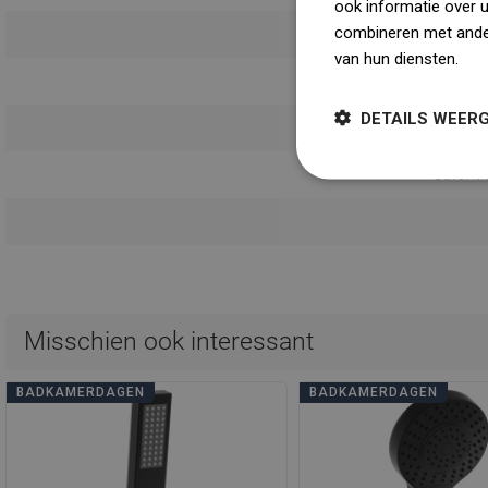
ook informatie over 
combineren met ander
Ni
van hun diensten.
Dow
Gebruik
DETAILS WEER
Veilighei
Garanti
Misschien ook interessant
BADKAMERDAGEN
BADKAMERDAGEN