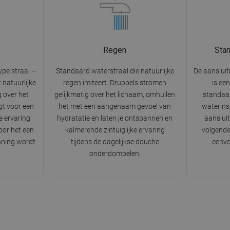
Regen
Stan
pe straal –
Standaard waterstraal die natuurlijke
De aansluit
 natuurlijke
regen imiteert. Druppels stromen
is ee
g over het
gelijkmatig over het lichaam, omhullen
standaa
gt voor een
het met een aangenaam gevoel van
waterinst
 ervaring
hydratatie en laten je ontspannen en
aanslui
oor het een
kalmerende zintuiglijke ervaring
volgende
ning wordt.
tijdens de dagelijkse douche
eenvo
onderdompelen.