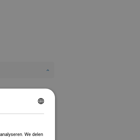
POLISH
CZECH
GERMAN
 analyseren. We delen
ENGLISH