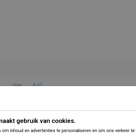
Serie
R-62
Kleur
Goud
Materiaal
Kunststof
aakt gebruik van cookies.
Vorm
Vierkant
 om inhoud en advertenties te personaliseren en om ons verkeer te