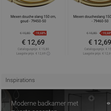
Mexen douche slang 150 cm,
Mexen doucheslang 150
goud - 79450-50
- 79460-50
€ 15,80
-19,68%
€ 15,80
-19,68
€ 12,69
€ 12,6
Catalogusprijs:
€ 15,80
Catalogusprijs:
€ 1
Laagste prijs: € 12,69
Laagste prijs: € 12,6
Beschikbaarheid:
Op voorraad
Beschikbaarheid:
Op v
In winkelwagen
In winkelwa
Vergelijk
favorite_border
Favoriet
Vergelijk
favorite_border
F
Inspirations
Moderne badkamer met