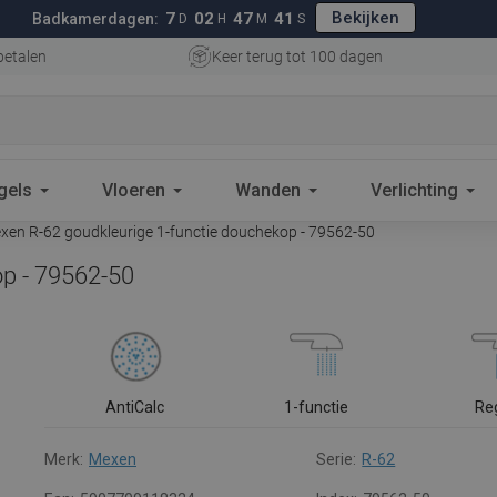
Bekijken
7
02
47
40
Badkamerdagen:
D
H
M
S
betalen
Keer terug tot 100 dagen
gels
Vloeren
Wanden
Verlichting
en R-62 goudkleurige 1-functie douchekop - 79562-50
op - 79562-50
AntiCalc
1-functie
Re
Merk:
Mexen
Serie:
R-62