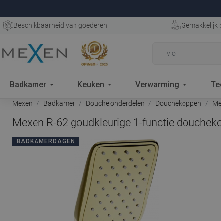
Beschikbaarheid van goederen
Gemakkelijk 
Badkamer
Keuken
Verwarming
Te
Mexen
Badkamer
Douche onderdelen
Douchekoppen
Mex
Mexen R-62 goudkleurige 1-functie douchek
BADKAMERDAGEN