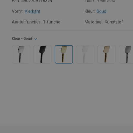
Ean:
5907709118324
Index:
79562-50
Vorm:
Vierkant
Kleur:
Goud
Aantal functies:
1-functie
Materiaal:
Kunststof
Kleur
- Goud