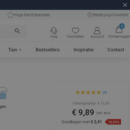
close
Hoge klantrecensies
Beste prijs/kwaliteit
0
search
Hulp
Favorieten
Account
Winkelwage
Tuin
Bestsellers
Inspiratie
Contact
Mexen R-62 goudkleurige 1-
(4)
functie douchekop - 79562-
50
Catalogusprijs:
€ 12,30
gen
€ 9,89
(incl. btw)
Goedkoper met
€ 2,41
19,59%