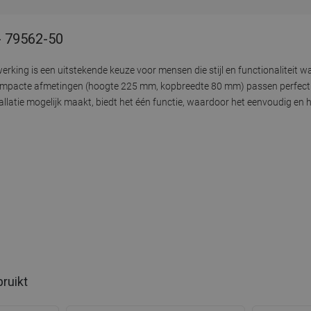
- 79562-50
rking is een uitstekende keuze voor mensen die stijl en functionaliteit
ompacte afmetingen (hoogte 225 mm, kopbreedte 80 mm) passen perfect i
latie mogelijk maakt, biedt het één functie, waardoor het eenvoudig en ha
bruikt