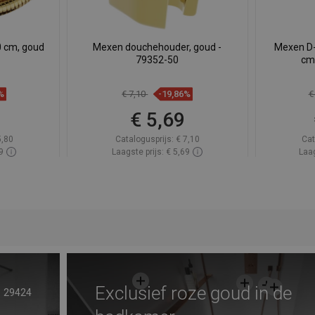
 cm, goud
Mexen douchehouder, goud -
Mexen D
79352-50
cm
%
€ 7,10
-19,86%
€
9
€ 5,69
5,80
Catalogusprijs:
€ 7,10
Cat
9
Laagste prijs: € 5,69
Laag
oorraad
Beschikbaarheid:
Op voorraad
Beschik
gen
In winkelwagen
avoriet
Vergelijk
favorite_border
Favoriet
Verg
Exclusief roze goud in de
29424