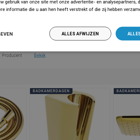
uw gebruik van onze site met onze advertentie- en analysepartners, 
tal functies
1-functie
e informatie die u aan hen heeft verstrekt of die zij hebben verzam
saanwijzing
Downloaden
iedz się więcej
dsinformatie
Downloaden
GEVEN
ALLES AFWIJZEN
ALLE
ebepalingen
Downloaden
Producent
Bekijk
BADKAMERDAGEN
BADKAMER