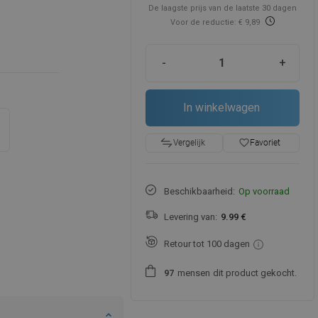
De laagste prijs van de laatste 30 dagen
Voor de reductie: € 9,89
-
+
In winkelwagen
favorite_border
Favoriet
Vergelijk
Beschikbaarheid:
Op voorraad
Levering van:
9.99 €
Retour tot 100 dagen
mensen
dit product gekocht.
9
7