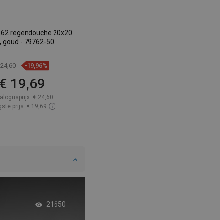
SWEDISH
FINNISH
-62 regendouche 20x20
, goud - 79762-50
PORTUGUESE
CROATIAN
 24,60
-19,96%
€ 19,69
GREEK
SLOVENIAN
alogusprijs:
€ 24,60
ste prijs: € 19,69
baarheid:
Op voorraad
In winkelwagen
elijk
favorite_border
Favoriet
Droom badkamer m
21650