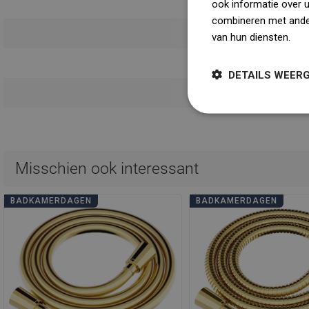
ook informatie over 
Aan
combineren met ander
Gebruik
van hun diensten.
Dow
Veilighei
DETAILS WEER
Garanti
Misschien ook interessant
BADKAMERDAGEN
BADKAMERDAGEN