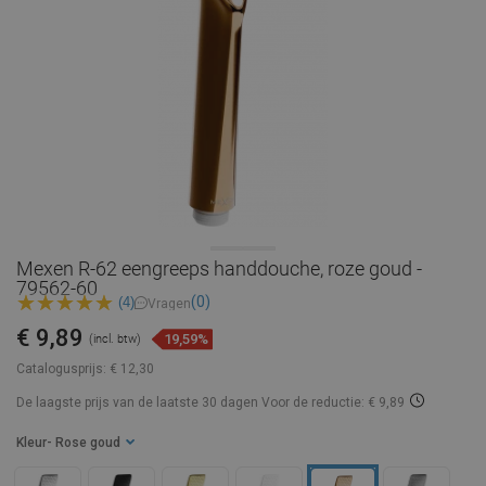
Mexen R-62 eengreeps handdouche, roze goud -
79562-60
(0)
(4)
Vragen
€ 9,89
19,59%
(incl. btw)
Catalogusprijs:
€ 12,30
De laagste prijs van de laatste 30 dagen
Voor de reductie: € 9,89
Kleur
- Rose goud