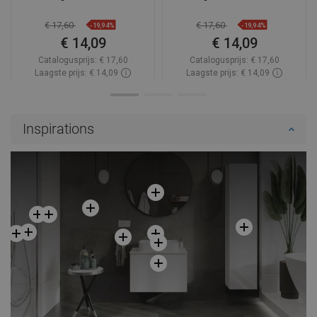
€ 17,60
€ 17,60
-19,94%
-19,94%
€ 14,09
€ 14,09
Catalogusprijs:
€ 17,60
Catalogusprijs:
€ 17,60
Laagste prijs: € 14,09
Laagste prijs: € 14,09
Beschikbaarheid:
Op voorraad
Beschikbaarheid:
2026-09-08
In winkelwagen
In winkelwagen
Inspirations
Vergelijk
favorite_border
Favoriet
Vergelijk
favorite_border
Favoriet