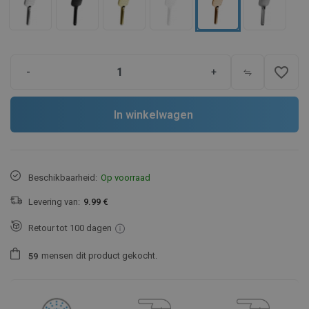
favorite_border
-
+
In winkelwagen
Beschikbaarheid:
Op voorraad
Levering van:
9.99 €
Retour tot 100 dagen
mensen
dit product gekocht.
5
9