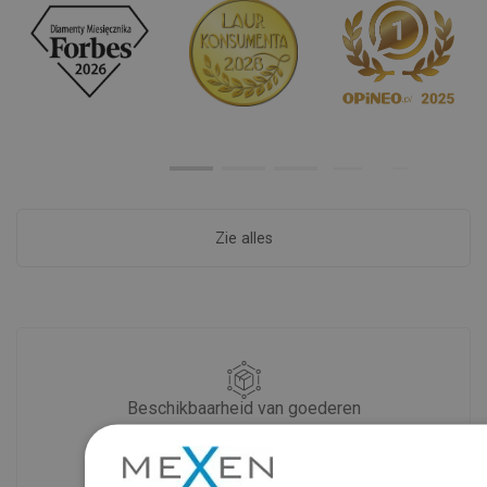
Zie alles
Beschikbaarheid van goederen
Een modern logistiek centrum met een
oppervlakte van 31.000 m² met meer
dan 68.000 palletplaatsen biedt meer