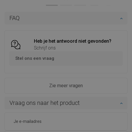
Beschikbaarheid:
Op voorraad
Beschikbaarheid:
Op voorraad
In winkelwagen
In winkelwagen
FAQ
Vergelijk
favorite_border
Favoriet
Vergelijk
favorite_border
Favoriet
Heb je het antwoord niet gevonden?
Schrijf ons
Stel ons een vraag
Zie meer vragen
Vraag ons naar het product