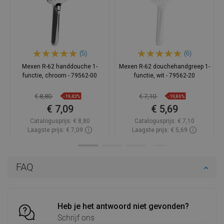
(5)
(6)
Mexen R-62 handdouche 1-
Mexen R-62 douchehandgreep 1-
functie, chroom - 79562-00
functie, wit - 79562-20
€ 8,80
€ 7,10
-19,43%
-19,86%
€ 7,09
€ 5,69
Catalogusprijs:
€ 8,80
Catalogusprijs:
€ 7,10
Laagste prijs: € 7,09
Laagste prijs: € 5,69
Beschikbaarheid:
Op voorraad
Beschikbaarheid:
Op voorraad
In winkelwagen
In winkelwagen
FAQ
Vergelijk
favorite_border
Favoriet
Vergelijk
favorite_border
Favoriet
Heb je het antwoord niet gevonden?
Schrijf ons