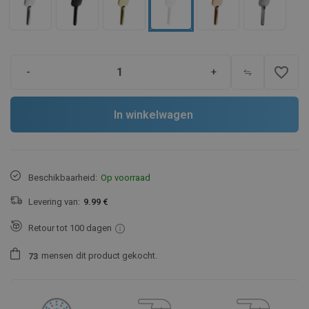
favorite_border
-
+
In winkelwagen
Beschikbaarheid:
Op voorraad
Levering van:
9.99 €
Retour tot 100 dagen
mensen
dit product gekocht.
7
3