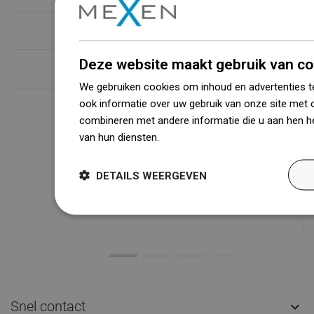
Zie alles
Deze website maakt gebruik van co
We gebruiken cookies om inhoud en advertenties t
ook informatie over uw gebruik van onze site met 
combineren met andere informatie die u aan hen he
van hun diensten.
Dowiedz się więcej
Beschikbaarheid van goederen
Een modern logistiek centrum met een
oppervlakte van 31.000 m² met meer
DETAILS WEERGEVEN
dan 68.000 palletplaatsen biedt meer
dan 1500.000 beschikbare producten!
Snel contact
