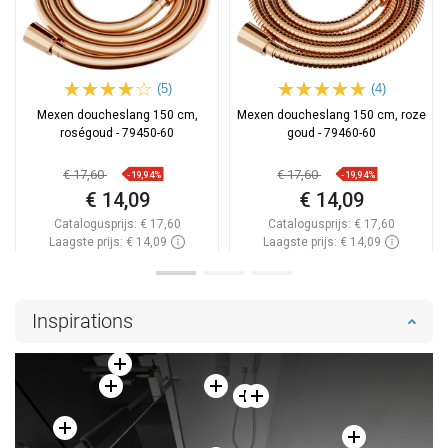
(5)
(4)
Mexen doucheslang 150 cm,
Mexen doucheslang 150 cm, roze
roségoud - 79450-60
goud - 79460-60
€ 17,60
€ 17,60
-19,94%
-19,94%
€ 14,09
€ 14,09
Catalogusprijs:
€ 17,60
Catalogusprijs:
€ 17,60
Laagste prijs: € 14,09
Laagste prijs: € 14,09
Beschikbaarheid:
Op voorraad
Beschikbaarheid:
2026-09-08
In winkelwagen
In winkelwagen
Inspirations
Vergelijk
favorite_border
Favoriet
Vergelijk
favorite_border
Favoriet