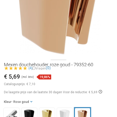
Mexen douchehouder, roze goud - 79352-60
(0)
(4)
Vragen
€ 5,69
19,86%
(incl. btw)
Catalogusprijs:
€ 7,10
De laagste prijs van de laatste 30 dagen
Voor de reductie: € 5,69
Kleur
- Rose goud