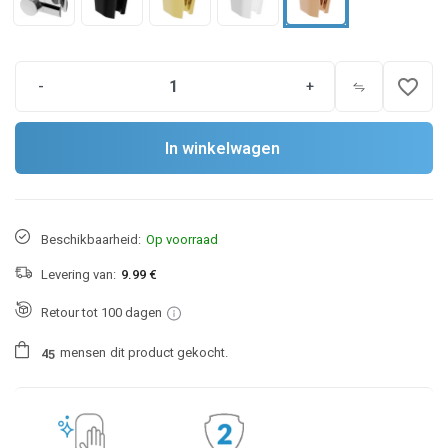
favorite_border
-
+
In winkelwagen
Beschikbaarheid:
Op voorraad
Levering van:
9.99 €
Retour tot 100 dagen
mensen
dit product gekocht.
4
5