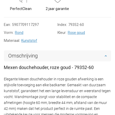
PerfectClean
2 jaar garantie
Ean:
5907709117297
Index:
79352-60
Vorm:
Rond
Kleur:
Rose goud
Materiaal:
Kunststof
Omschrijving
Mexen douchehouder, roze goud - 79352-60
Elegante Mexen douchehouder in roze gouden afwerking is een
stijlvolle toevoeging aan elke badkamer. Gemaakt van duurzaam
kunststof, garandeert het een lange levensduur en weerstand tegen
vocht. Wandmontage zorgt voor stabiliteit en de compacte
afmetingen (hoogte 60 mm, breedte 44 mm, afstand van de muur
42 mm) maken dat het product perfect in de ruimte past. Een
uitstekende keuze voor mensen die moderne vormgeving en