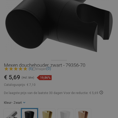
Mexen douchehouder, zwart - 79356-70
(0)
(6)
Vragen
€ 5,69
19,86%
(incl. btw)
Catalogusprijs:
€ 7,10
De laagste prijs van de laatste 30 dagen
Voor de reductie: € 5,69
Kleur
- Zwart