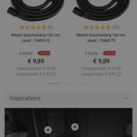
(9)
(10)
Mexen doucheslang 150 cm,
Mexen doucheslang 150 cm,
zwart - 79450-70
zwart - 79460-70
€ 12,30
€ 12,30
-19,59%
-19,59%
€ 9,89
€ 9,89
Catalogusprijs:
€ 12,30
Catalogusprijs:
€ 12,30
Laagste prijs: € 9,89
Laagste prijs: € 9,89
Beschikbaarheid:
Op voorraad
Beschikbaarheid:
Op voorraad
In winkelwagen
In winkelwagen
Inspirations
Vergelijk
favorite_border
Favoriet
Vergelijk
favorite_border
Favoriet