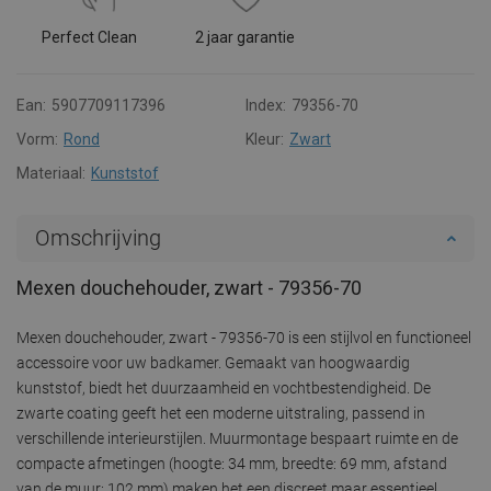
Perfect Clean
2 jaar garantie
Ean:
5907709117396
Index:
79356-70
Vorm:
Rond
Kleur:
Zwart
Materiaal:
Kunststof
Omschrijving
Mexen douchehouder, zwart - 79356-70
Mexen douchehouder, zwart - 79356-70 is een stijlvol en functioneel
accessoire voor uw badkamer. Gemaakt van hoogwaardig
kunststof, biedt het duurzaamheid en vochtbestendigheid. De
zwarte coating geeft het een moderne uitstraling, passend in
verschillende interieurstijlen. Muurmontage bespaart ruimte en de
compacte afmetingen (hoogte: 34 mm, breedte: 69 mm, afstand
van de muur: 102 mm) maken het een discreet maar essentieel