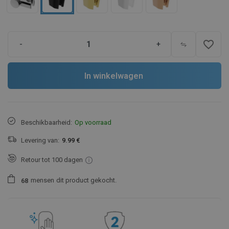
favorite_border
-
+
In winkelwagen
Beschikbaarheid:
Op voorraad
Levering van:
9.99 €
Retour tot 100 dagen
mensen
dit product gekocht.
6
8