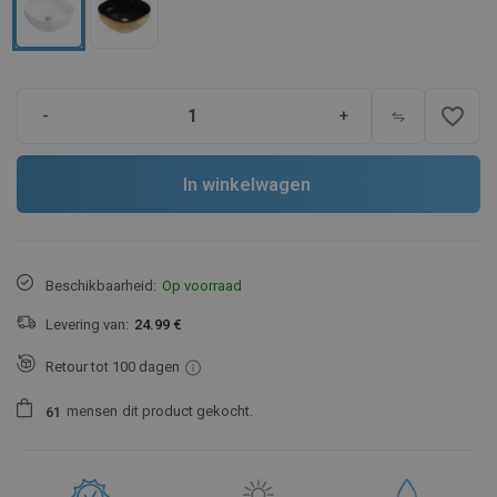
favorite_border
-
+
In winkelwagen
Beschikbaarheid:
Op voorraad
Levering van:
24.99 €
Retour tot 100 dagen
mensen
dit product gekocht.
6
1