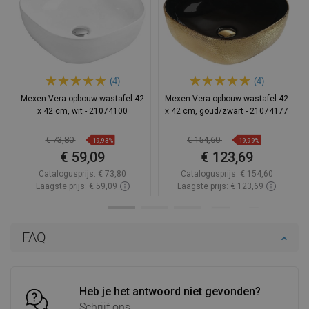
(4)
(4)
Mexen Vera opbouw wastafel 42
Mexen Vera opbouw wastafel 42
x 42 cm, wit - 21074100
x 42 cm, goud/zwart - 21074177
€ 73,80
€ 154,60
-19,93%
-19,99%
€ 59,09
€ 123,69
Catalogusprijs:
€ 73,80
Catalogusprijs:
€ 154,60
Laagste prijs: € 59,09
Laagste prijs: € 123,69
Beschikbaarheid:
Op voorraad
Beschikbaarheid:
Op voorraad
In winkelwagen
In winkelwagen
FAQ
Vergelijk
favorite_border
Favoriet
Vergelijk
favorite_border
Favoriet
Heb je het antwoord niet gevonden?
Schrijf ons