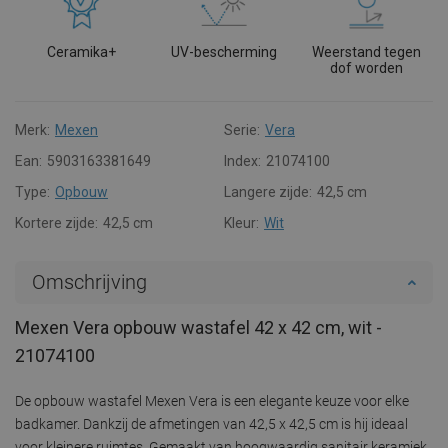
Ceramika+
UV-bescherming
Weerstand tegen
dof worden
Merk:
Mexen
Serie:
Vera
Ean:
5903163381649
Index:
21074100
Type:
Opbouw
Langere zijde:
42,5 cm
Kortere zijde:
42,5 cm
Kleur:
Wit
Omschrijving
Mexen Vera opbouw wastafel 42 x 42 cm, wit -
21074100
De opbouw wastafel Mexen Vera is een elegante keuze voor elke
badkamer. Dankzij de afmetingen van 42,5 x 42,5 cm is hij ideaal
voor kleinere ruimtes. Gemaakt van hoogwaardig sanitair keramiek,