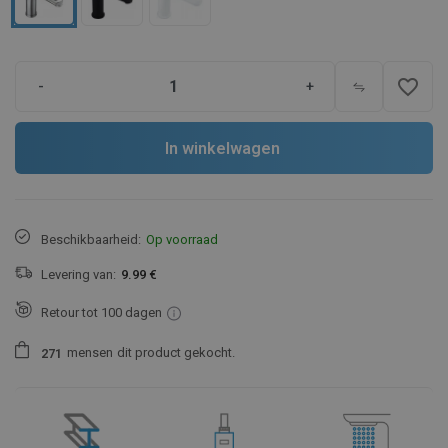
favorite_border
-
+
In winkelwagen
Beschikbaarheid:
Op voorraad
Levering van:
9.99 €
Retour tot 100 dagen
mensen
dit product gekocht.
2
7
1