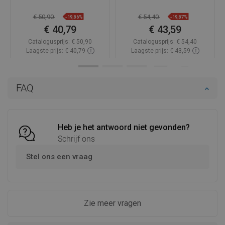
€ 50,90
€ 54,40
-19,86%
-19,87%
€ 40,79
€ 43,59
Catalogusprijs:
€ 50,90
Catalogusprijs:
€ 54,40
Laagste prijs: € 40,79
Laagste prijs: € 43,59
Beschikbaarheid:
Op voorraad
Beschikbaarheid:
Op voorraad
In winkelwagen
In winkelwagen
FAQ
Vergelijk
favorite_border
Favoriet
Vergelijk
favorite_border
Favoriet
Heb je het antwoord niet gevonden?
Schrijf ons
Stel ons een vraag
Zie meer vragen