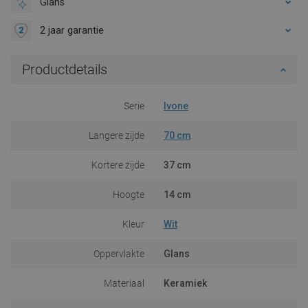
Glans
2 jaar garantie
Productdetails
Serie
Ivone
Langere zijde
70 cm
Kortere zijde
37 cm
Hoogte
14 cm
Kleur
Wit
Oppervlakte
Glans
Materiaal
Keramiek