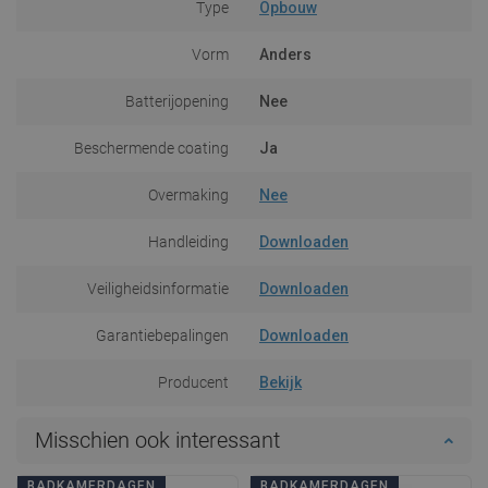
Type
Opbouw
Vorm
Anders
Batterijopening
Nee
Beschermende coating
Ja
Overmaking
Nee
Handleiding
Downloaden
Veiligheidsinformatie
Downloaden
Garantiebepalingen
Downloaden
Producent
Bekijk
Misschien ook interessant
BADKAMERDAGEN
BADKAMERDAGEN