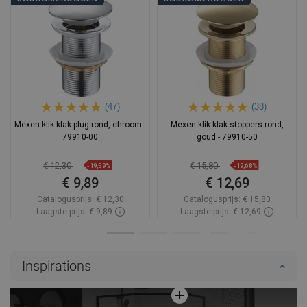
(47)
(38)
Mexen klik-klak plug rond, chroom -
Mexen klik-klak stoppers rond,
79910-00
goud - 79910-50
€ 12,30
€ 15,80
-19,59%
-19,68%
€ 9,89
€ 12,69
Catalogusprijs:
€ 12,30
Catalogusprijs:
€ 15,80
Laagste prijs: € 9,89
Laagste prijs: € 12,69
Beschikbaarheid:
Op voorraad
Beschikbaarheid:
Op voorraad
In winkelwagen
In winkelwagen
Inspirations
Vergelijk
favorite_border
Favoriet
Vergelijk
favorite_border
Favoriet