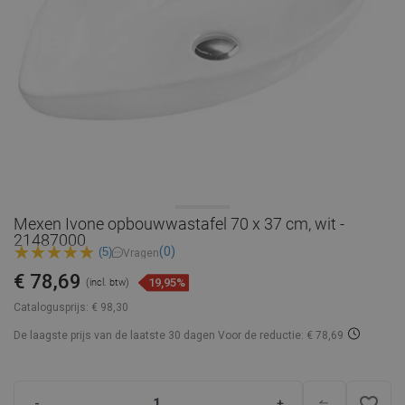
Mexen Ivone opbouwwastafel 70 x 37 cm, wit -
21487000
(0)
(5)
Vragen
€ 78,69
19,95%
(incl. btw)
Catalogusprijs:
€ 98,30
De laagste prijs van de laatste 30 dagen
Voor de reductie: € 78,69
favorite_border
-
+