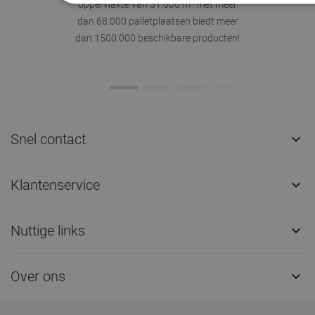
oppervlakte van 31.000 m² met meer
dan 68.000 palletplaatsen biedt meer
dan 1500.000 beschikbare producten!
Snel contact

Klantenservice

Nuttige links

Over ons
