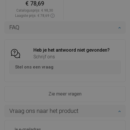
€ 78,69
Catalogusprijs:
€ 98,30
Laagste prijs: € 78,69
Beschikbaarheid:
Op voorraad
FAQ
In winkelwagen
Vergelijk
favorite_border
Favoriet
Heb je het antwoord niet gevonden?
Schrijf ons
Stel ons een vraag
Zie meer vragen
Vraag ons naar het product