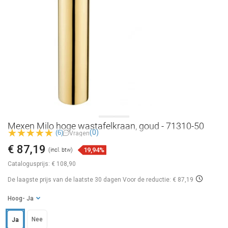
Mexen Milo hoge wastafelkraan, goud - 71310-50
(0)
(6)
Vragen
€ 87,19
19,94%
(incl. btw)
Catalogusprijs:
€ 108,90
De laagste prijs van de laatste 30 dagen
Voor de reductie: € 87,19
Hoog
- Ja
Nee
Ja