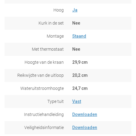
Hoog
Ja
Kurk in de set
Nee
Montage
Staand
Met thermostaat
Nee
Hoogte van de kraan
29,9 cm
Reikwijdte van de uitloop
20,2 cm
Wateruitstroomhoogte
24,7 cm
Type tuit
Vast
Instructiehandleiding
Downloaden
Veiligheidsinformatie
Downloaden