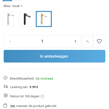
Kleur
- Goud
favorite_border
-
+
In winkelwagen
Beschikbaarheid:
Op voorraad
Levering van:
9.99 €
Retour tot 100 dagen
mensen
dit product gekocht.
2
9
5