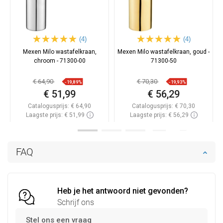
(4)
(4)
Mexen Milo wastafelkraan,
Mexen Milo wastafelkraan, goud -
chroom - 71300-00
71300-50
€ 64,90
€ 70,30
-19,89%
-19,93%
€ 51,99
€ 56,29
Catalogusprijs:
€ 64,90
Catalogusprijs:
€ 70,30
Laagste prijs: € 51,99
Laagste prijs: € 56,29
Beschikbaarheid:
Op voorraad
Beschikbaarheid:
Op voorraad
In winkelwagen
In winkelwagen
FAQ
Vergelijk
favorite_border
Favoriet
Vergelijk
favorite_border
Favoriet
Heb je het antwoord niet gevonden?
Schrijf ons
Stel ons een vraag