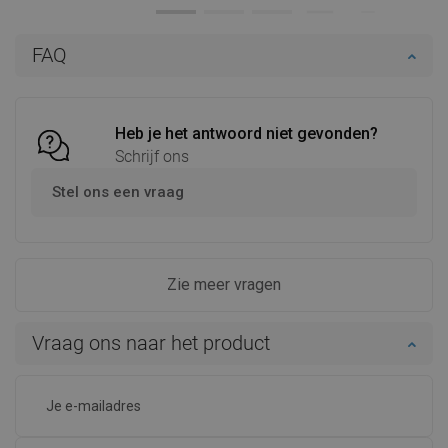
Beschikbaarheid:
Op voorraad
Beschikbaarheid:
Op voorraad
In winkelwagen
In winkelwagen
FAQ
Vergelijk
favorite_border
Favoriet
Vergelijk
favorite_border
Favoriet
Heb je het antwoord niet gevonden?
Schrijf ons
Stel ons een vraag
Zie meer vragen
Vraag ons naar het product