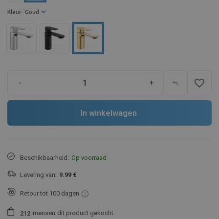
Kleur
- Goud
favorite_border
-
+
In winkelwagen
Beschikbaarheid:
Op voorraad
Levering van:
9.99 €
Retour tot 100 dagen
mensen
dit product gekocht.
2
1
2