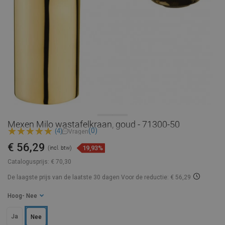
Mexen Milo wastafelkraan, goud - 71300-50
(0)
(4)
Vragen
€ 56,29
19,93%
(incl. btw)
Catalogusprijs:
€ 70,30
De laagste prijs van de laatste 30 dagen
Voor de reductie: € 56,29
Hoog
- Nee
Ja
Nee