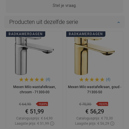
Stel je vraag.
Producten uit dezelfde serie
BADKAMERDAGEN
BADKAMERDAGEN
(4)
(4)
Mexen Milo wastafelkraan,
Mexen Milo wastafelkraan, goud -
chroom - 71300-00
71300-50
€ 64,90
€ 70,30
-19,89%
-19,93%
€ 51,99
€ 56,29
Catalogusprijs:
€ 64,90
Catalogusprijs:
€ 70,30
Laagste prijs: € 51,99
Laagste prijs: € 56,29