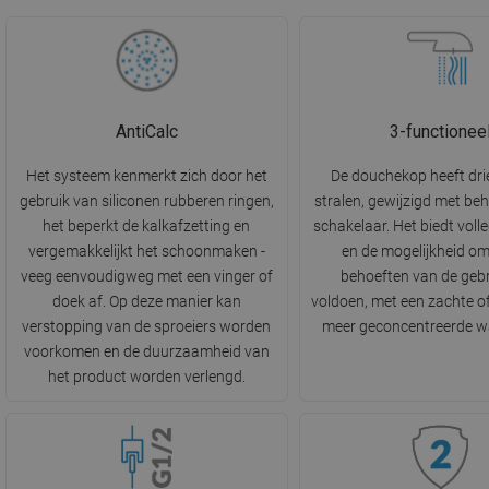
AntiCalc
3-functionee
Het systeem kenmerkt zich door het
De douchekop heeft dri
gebruik van siliconen rubberen ringen,
stralen, gewijzigd met be
het beperkt de kalkafzetting en
schakelaar. Het biedt volle
vergemakkelijkt het schoonmaken -
en de mogelijkheid o
veeg eenvoudigweg met een vinger of
behoeften van de gebr
doek af. Op deze manier kan
voldoen, met een zachte of
verstopping van de sproeiers worden
meer geconcentreerde wa
voorkomen en de duurzaamheid van
het product worden verlengd.