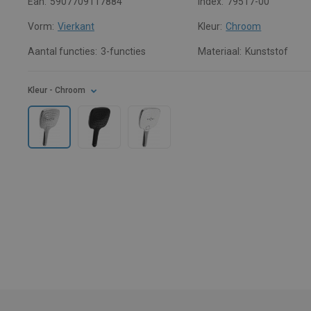
Ean:
5907709117884
Index:
79517-00
Vorm:
Vierkant
Kleur:
Chroom
Aantal functies:
3-functies
Materiaal:
Kunststof
Kleur
- Chroom