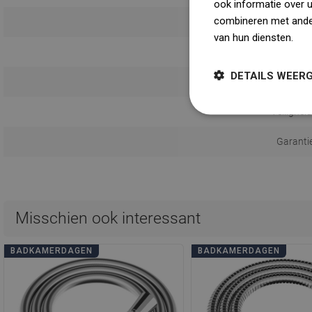
ook informatie over 
combineren met ander
van hun diensten.
Dow
Aan
DETAILS WEER
Gebruik
Veilighei
Garanti
Misschien ook interessant
BADKAMERDAGEN
BADKAMERDAGEN