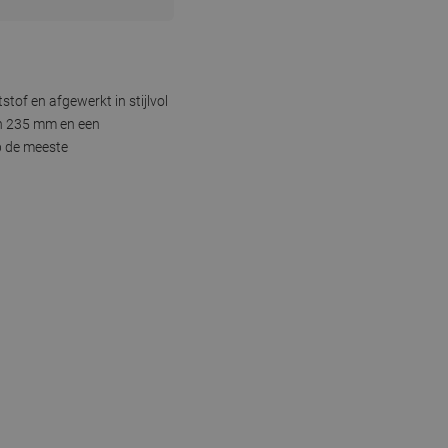
of en afgewerkt in stijlvol
an 235 mm en een
p de meeste