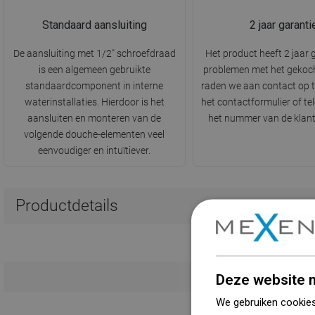
Standaard aansluiting
2 jaar garanti
De aansluiting met 1/2" schroefdraad
Het product heeft 2 jaar g
is een algemeen gebruikte
problemen met het gekoc
standaardcomponent in interne
raden we aan contact op 
waterinstallaties. Hierdoor is het
het contactformulier of te
aansluiten en monteren van de
het nummer van de klant
volgende douche-elementen veel
eenvoudiger en intuïtiever.
Productdetails
Deze website m
We gebruiken cookies