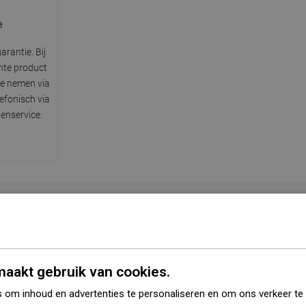
e
arantie. Bij
hte product
te nemen via
lefonisch via
enservice.
Serie
R-17
Kleur
Chroom
aakt gebruik van cookies.
 om inhoud en advertenties te personaliseren en om ons verkeer te
Materiaal
Kunststof