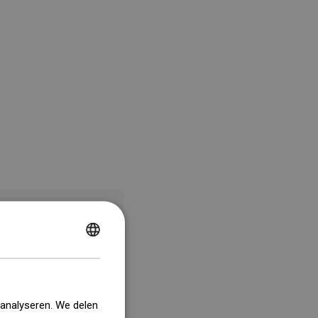
POLISH
CZECH
GERMAN
 analyseren. We delen
ENGLISH