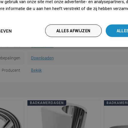
uw gebruik van onze site met onze advertentie- en analysepartners, 
e informatie die u aan hen heeft verstrekt of die zij hebben verzam
Vorm
Vierkant
iedz się więcej
tal functies
3-functies
GEVEN
ALLES AFWIJZEN
ALLE
saanwijzing
Downloaden
dsinformatie
Downloaden
ebepalingen
Downloaden
Producent
Bekijk
BADKAMERDAGEN
BADKAMER