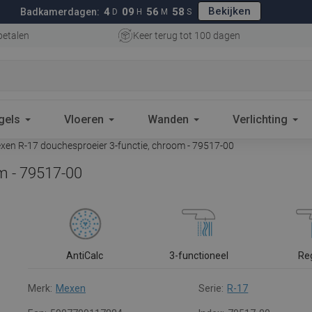
Bekijken
4
09
56
57
Badkamerdagen:
D
H
M
S
betalen
Keer terug tot 100 dagen
gels
Vloeren
Wanden
Verlichting
en R-17 douchesproeier 3-functie, chroom - 79517-00
m - 79517-00
AntiCalc
3-functioneel
Re
Merk:
Mexen
Serie:
R-17