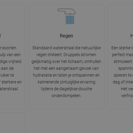
l
Regen
e soorten
Standaard waterstraal die natuurlijke
Een sterke 
hulp van een
regen imiteert. Druppels stromen
perfect ma
dige vrijheid
gelijkmatig over het lichaam, omhullen
stimuleer
m aan de
het met een aangenaam gevoel van
spannin
uiker te
hydratatie en laten je ontspannen en
spieren te
 sterkere en
kalmerende zintuiglijke ervaring
dag of inte
terstraal.
tijdens de dagelijkse douche
Het ve
onderdompelen.
verfri