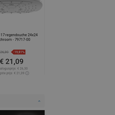
SWEDISH
FINNISH
PORTUGUESE
CROATIAN
-17 regendouche 24x24
chroom - 79717-00
GREEK
SLOVENIAN
 26,30
-19,81%
€ 21,09
alogusprijs:
€ 26,30
ste prijs: € 21,09
baarheid:
Op voorraad
In winkelwagen
elijk
favorite_border
Favoriet