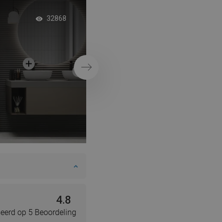
Droom badkamer m
32868
wastafels
Volgende
4.8
eerd op 5 Beoordeling