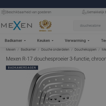
Beschikbaarheid van goederen
Gemakkelijk 
Badkamer
Keuken
Verwarming
Te
Mexen
Badkamer
Douche onderdelen
Douchekoppen
Mex
Mexen R-17 douchesproeier 3-functie, chroo
BADKAMERDAGEN