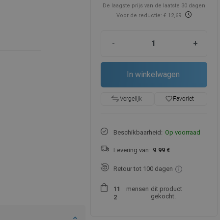
De laagste prijs van de laatste 30 dagen
Voor de reductie: € 12,69
-
+
In winkelwagen
favorite_border
Favoriet
Vergelijk
Beschikbaarheid:
Op voorraad
Levering van:
9.99 €
Retour tot 100 dagen
mensen
dit product
1
1
gekocht.
2