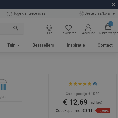
close
Hoge klantrecensies
Beste prijs/kwaliteit
0
search
Hulp
Favorieten
Account
Winkelwage
Tuin
Bestsellers
Inspiratie
Contact
Mexen R-17 douchesproeier
(5)
3-functie, chroom - 79517-00
Catalogusprijs:
€ 15,80
gen
€ 12,69
(incl. btw)
Goedkoper met
€ 3,11
19,68%