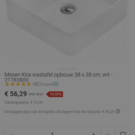
Mexen Kira wastafel opbouw 38 x 38 cm, wit -
21783800
(0)
(4)
Vragen
€ 56,29
19,93%
(incl. btw)
Catalogusprijs:
€ 70,30
De laagste prijs van de laatste 30 dagen
Voor de reductie: € 56,29
favorite_border
-
+