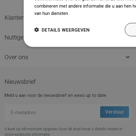
combineren met andere informatie die u aan hen he
van hun diensten.
Dowiedz się więcej
Klantenservice

DETAILS WEERGEVEN
Nuttige links

Over ons

Nieuwsbrief
Meld u aan voor de nieuwsbrief en wees up to date.
U kunt op elk moment opgeven.Voor dit doel moet u details vinden in
onze juridische informatie.