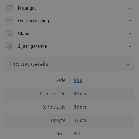
Kraangat
Overloopleiding
Glans
2 jaar garantie
Productdetails
Serie
Kira
Langere zijde
38 cm
Kortere zijde
38 cm
Hoogte
12 cm
Kleur
Wit