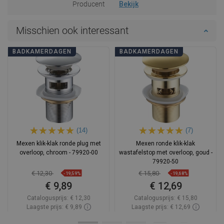
Producent
Bekijk
Misschien ook interessant
BADKAMERDAGEN
BADKAMERDAGEN
(14)
(7)
Mexen klik-klak ronde plug met
Mexen ronde klik-klak
overloop, chroom - 79920-00
wastafelstop met overloop, goud -
79920-50
€ 12,30
€ 15,80
-19,59%
-19,68%
€ 9,89
€ 12,69
Catalogusprijs:
€ 12,30
Catalogusprijs:
€ 15,80
Laagste prijs: € 9,89
Laagste prijs: € 12,69
Beschikbaarheid:
Op voorraad
Beschikbaarheid:
Op voorraad