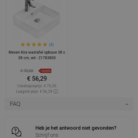
(4)
Mexen Kira wastafel opbouw 38 x
38 cm, wit - 21783800
€ 70,30
-19,93%
€ 56,29
Catalogusprijs:
€ 70,30
Laagste prijs: € 56,29
Beschikbaarheid:
Op voorraad
FAQ
In winkelwagen
Vergelijk
favorite_border
Favoriet
Heb je het antwoord niet gevonden?
Schrijf ons