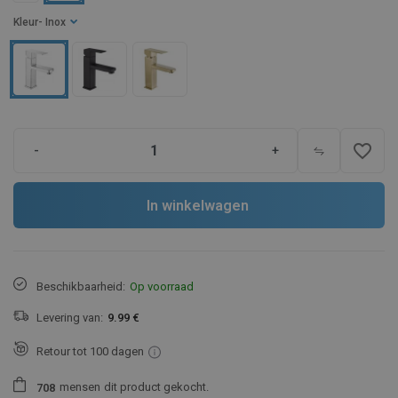
Kleur
- Inox
favorite_border
-
+
In winkelwagen
Beschikbaarheid:
Op voorraad
Levering van:
9.99 €
Retour tot 100 dagen
mensen
dit product gekocht.
7
0
8