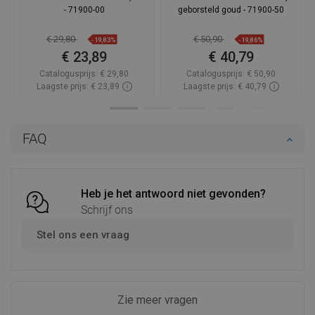
- 71900-00
geborsteld goud - 71900-50
€ 29,80
€ 50,90
-19,83%
-19,86%
€ 23,89
€ 40,79
Catalogusprijs:
€ 29,80
Catalogusprijs:
€ 50,90
Laagste prijs: € 23,89
Laagste prijs: € 40,79
Beschikbaarheid:
Op voorraad
Beschikbaarheid:
Op voorraad
In winkelwagen
In winkelwagen
FAQ
Vergelijk
favorite_border
Favoriet
Vergelijk
favorite_border
Favoriet
Heb je het antwoord niet gevonden?
Schrijf ons
Stel ons een vraag
Zie meer vragen