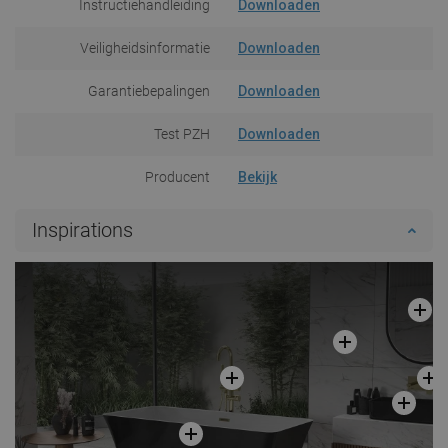
Instructiehandleiding
Downloaden
Veiligheidsinformatie
Downloaden
Garantiebepalingen
Downloaden
Test PZH
Downloaden
Producent
Bekijk
Inspirations