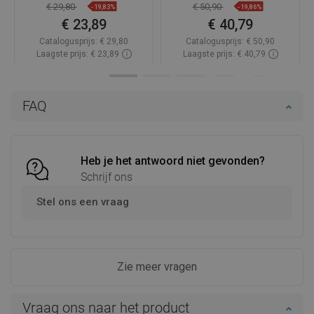
€ 29,80
€ 50,90
-19,83%
-19,86%
€ 23,89
€ 40,79
Catalogusprijs:
€ 29,80
Catalogusprijs:
€ 50,90
Laagste prijs: € 23,89
Laagste prijs: € 40,79
Beschikbaarheid:
Op voorraad
Beschikbaarheid:
Op voorraad
In winkelwagen
In winkelwagen
FAQ
Vergelijk
favorite_border
Favoriet
Vergelijk
favorite_border
Favoriet
Heb je het antwoord niet gevonden?
Schrijf ons
Stel ons een vraag
Zie meer vragen
Vraag ons naar het product