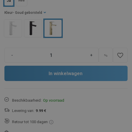
Nee
Ja
Kleur
- Goud geborsteld
favorite_border
-
+
In winkelwagen
Beschikbaarheid:
Op voorraad
Levering van:
9.99 €
Retour tot 100 dagen