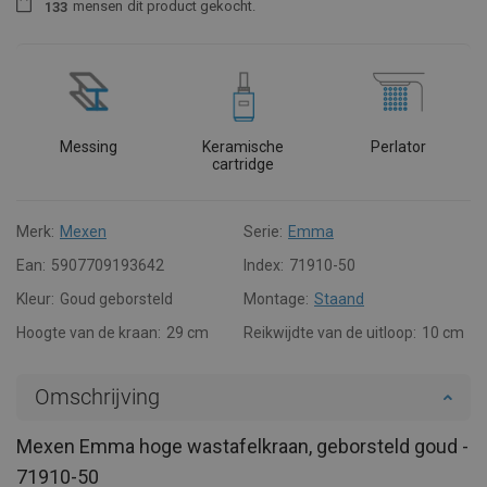
mensen
dit product gekocht.
1
3
3
Messing
Keramische
Perlator
cartridge
Merk:
Mexen
Serie:
Emma
Ean:
5907709193642
Index:
71910-50
Kleur:
Goud geborsteld
Montage:
Staand
Hoogte van de kraan:
29 cm
Reikwijdte van de uitloop:
10 cm
Omschrijving
Mexen Emma hoge wastafelkraan, geborsteld goud -
71910-50