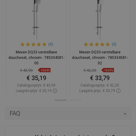
(4)
(4)
Mexen DQ33 verstelbare
Mexen DQ33 verstelbare
doucheset, chroom - 785334581-
doucheset, chroom - 785334581-
00
02
€ 43,90
€ 42,20
-19,84%
-19,93%
€ 35,19
€ 33,79
Catalogusprijs:
€ 43,90
Catalogusprijs:
€ 42,20
Laagste prijs: € 35,19
Laagste prijs: € 33,79
Beschikbaarheid:
Op voorraad
Beschikbaarheid:
Op voorraad
In winkelwagen
In winkelwagen
FAQ
Vergelijk
favorite_border
Favoriet
Vergelijk
favorite_border
Favoriet