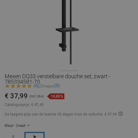
Mexen DQ33 verstelbare douche set, zwart -
785334581-70
(0)
(4)
Vragen
€ 37,99
19,85%
(incl. btw)
Catalogusprijs:
€ 47,40
De laagste prijs van de laatste 30 dagen
Voor de reductie: € 37,99
Kleur
- Zwart