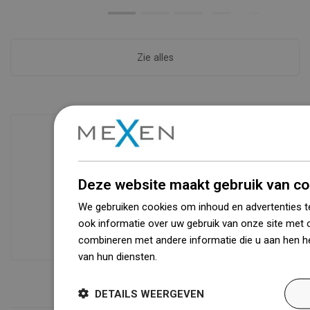
Zie alles
Beschikbaarheid van goederen
Een modern logistiek centrum met een
Deze website maakt gebruik van co
oppervlakte van 31.000 m² met meer
We gebruiken cookies om inhoud en advertenties t
dan 68.000 palletplaatsen biedt meer
ook informatie over uw gebruik van onze site met 
dan 1500.000 beschikbare producten!
combineren met andere informatie die u aan hen he
van hun diensten.
Dowiedz się więcej
DETAILS WEERGEVEN