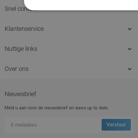
Snel contact

Klantenservice

Nuttige links

Over ons

Nieuwsbrief
Meld u aan voor de nieuwsbrief en wees up to date.