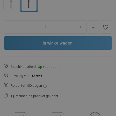
favorite_border
-
+
In winkelwagen
Beschikbaarheid:
Op voorraad
Levering van:
12.99 €
Retour tot 100 dagen
mensen
dit product gekocht.
1
3