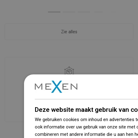
Zie alles
Beschikbaarheid van goederen
Een modern logistiek centrum met een
oppervlakte van 31.000 m² met meer
dan 68.000 palletplaatsen biedt meer
Deze website maakt gebruik van co
dan 1500.000 beschikbare producten!
We gebruiken cookies om inhoud en advertenties t
ook informatie over uw gebruik van onze site met 
combineren met andere informatie die u aan hen he