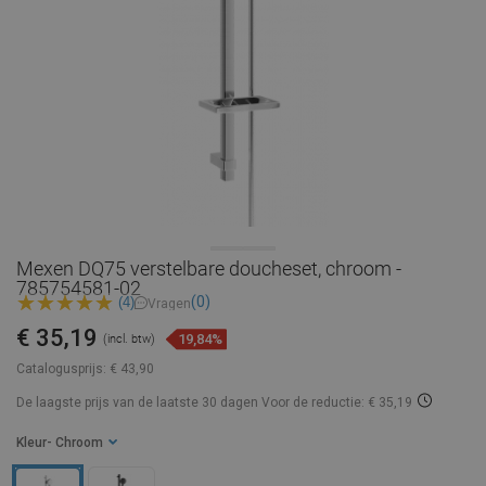
Mexen DQ75 verstelbare doucheset, chroom -
785754581-02
(0)
(4)
Vragen
€ 35,19
19,84%
(incl. btw)
Catalogusprijs:
€ 43,90
De laagste prijs van de laatste 30 dagen
Voor de reductie: € 35,19
Kleur
- Chroom