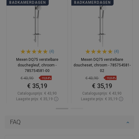
BADKAMERDAGEN
BADKAMERDAGEN
(4)
(4)
Mexen DQ75 verstelbare
Mexen DQ75 verstelbare
douchegleuf, chroom -
doucheset, chroom - 785754581-
785754581-00
02
€ 43,90
€ 43,90
-19,84%
-19,84%
€ 35,19
€ 35,19
Catalogusprijs:
€ 43,90
Catalogusprijs:
€ 43,90
Laagste prijs: € 35,19
Laagste prijs: € 35,19
Beschikbaarheid:
Op voorraad
Beschikbaarheid:
Op voorraad
In winkelwagen
In winkelwagen
FAQ
Vergelijk
favorite_border
Favoriet
Vergelijk
favorite_border
Favoriet