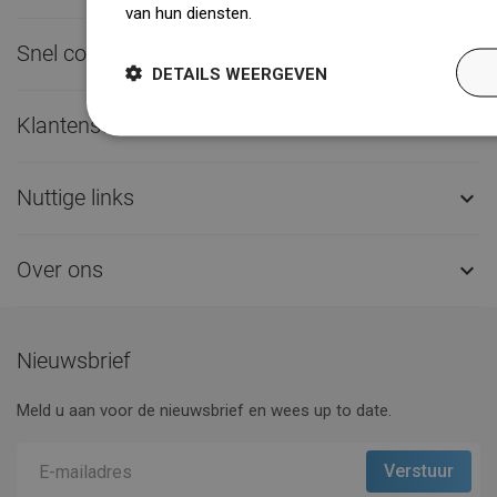
van hun diensten.
Dowiedz się więcej
Snel contact

DETAILS WEERGEVEN
Klantenservice

Nuttige links

Over ons

Nieuwsbrief
Meld u aan voor de nieuwsbrief en wees up to date.