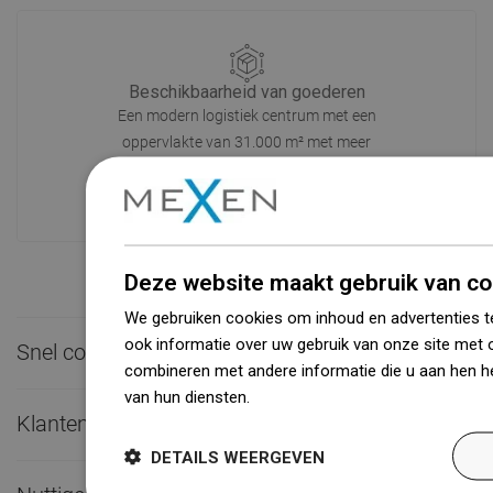
Beschikbaarheid van goederen
Een modern logistiek centrum met een
oppervlakte van 31.000 m² met meer
dan 68.000 palletplaatsen biedt meer
dan 1500.000 beschikbare producten!
Deze website maakt gebruik van co
We gebruiken cookies om inhoud en advertenties t
ook informatie over uw gebruik van onze site met 
Snel contact

combineren met andere informatie die u aan hen he
van hun diensten.
Dowiedz się więcej
Klantenservice

DETAILS WEERGEVEN