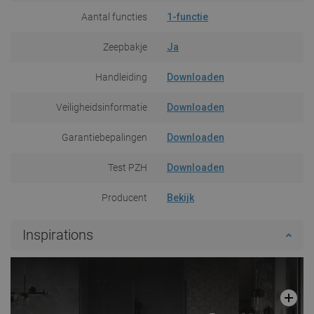
Aantal functies
1-functie
Zeepbakje
Ja
Handleiding
Downloaden
Veiligheidsinformatie
Downloaden
Garantiebepalingen
Downloaden
Test PZH
Downloaden
Producent
Bekijk
Inspirations