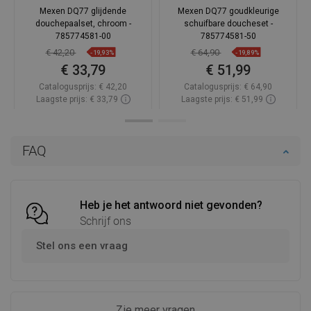
Mexen DQ77 glijdende
Mexen DQ77 goudkleurige
douchepaalset, chroom -
schuifbare doucheset -
785774581-00
785774581-50
€ 42,20
€ 64,90
-19,93%
-19,89%
€ 33,79
€ 51,99
Catalogusprijs:
€ 42,20
Catalogusprijs:
€ 64,90
Laagste prijs: € 33,79
Laagste prijs: € 51,99
Beschikbaarheid:
Op voorraad
Beschikbaarheid:
Op voorraad
In winkelwagen
In winkelwagen
FAQ
Vergelijk
favorite_border
Favoriet
Vergelijk
favorite_border
Favoriet
Heb je het antwoord niet gevonden?
Schrijf ons
Stel ons een vraag
Zie meer vragen