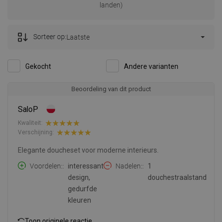
landen)
Sorteer op:
Laatste
Gekocht
Andere varianten
Beoordeling van dit product
SaloP
Kwaliteit:
Verschijning:
Elegante doucheset voor moderne interieurs.
Voordelen:
interessant
Nadelen:
1
design,
douchestraalstand
gedurfde
kleuren
Toon originele reactie