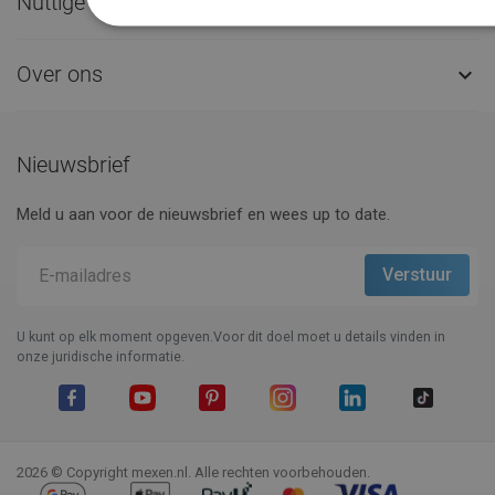
Nuttige links

Over ons

Nieuwsbrief
Meld u aan voor de nieuwsbrief en wees up to date.
U kunt op elk moment opgeven.Voor dit doel moet u details vinden in
onze juridische informatie.
Facebook
YouTube
Pinterest
Instagram
LinkedIn
TikTok
2026 © Copyright mexen.nl. Alle rechten voorbehouden.