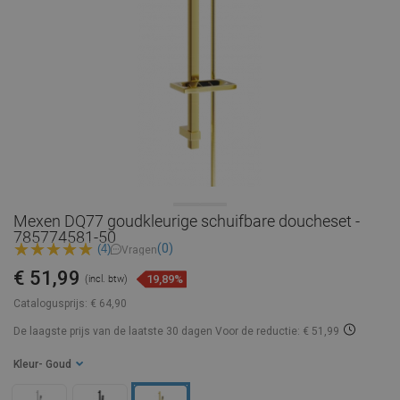
Mexen DQ77 goudkleurige schuifbare doucheset -
785774581-50
(0)
(4)
Vragen
€ 51,99
19,89%
(incl. btw)
Catalogusprijs:
€ 64,90
De laagste prijs van de laatste 30 dagen
Voor de reductie: € 51,99
Kleur
- Goud