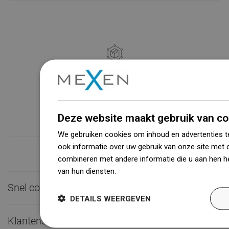
Beschikbaarheid van goederen
Een modern logistiek centrum met een
oppervlakte van 31.000 m² met meer
dan 68.000 palletplaatsen biedt meer
dan 1500.000 beschikbare producten!
Deze website maakt gebruik van co
We gebruiken cookies om inhoud en advertenties t
ook informatie over uw gebruik van onze site met 
combineren met andere informatie die u aan hen he
van hun diensten.
Dowiedz się więcej
Snel contact

DETAILS WEERGEVEN
Klantenservice
