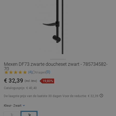
Mexen DF73 zwarte doucheset zwart - 785734582-
70
(0)
(4)
Vragen
€ 32,39
19,83%
(incl. btw)
Catalogusprijs:
€ 40,40
De laagste prijs van de laatste 30 dagen
Voor de reductie: € 32,39
Kleur
- Zwart