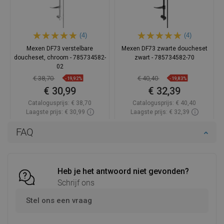
(4)
(4)
Mexen DF73 verstelbare
Mexen DF73 zwarte doucheset
doucheset, chroom - 785734582-
zwart - 785734582-70
02
€ 38,70
€ 40,40
-19,92%
-19,83%
€ 30,99
€ 32,39
Catalogusprijs:
€ 38,70
Catalogusprijs:
€ 40,40
Laagste prijs: € 30,99
Laagste prijs: € 32,39
Beschikbaarheid:
2026-11-06
Beschikbaarheid:
Op voorraad
FAQ
In winkelwagen
In winkelwagen
Vergelijk
favorite_border
Favoriet
Vergelijk
favorite_border
Favoriet
Heb je het antwoord niet gevonden?
Schrijf ons
Stel ons een vraag