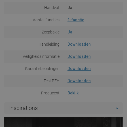
Handvat
Ja
Aantal functies
1-functie
Zeepbakje
Ja
Handleiding
Downloaden
Veiligheidsinformatie
Downloaden
Garantiebepalingen
Downloaden
Test PZH
Downloaden
Producent
Bekijk
Inspirations