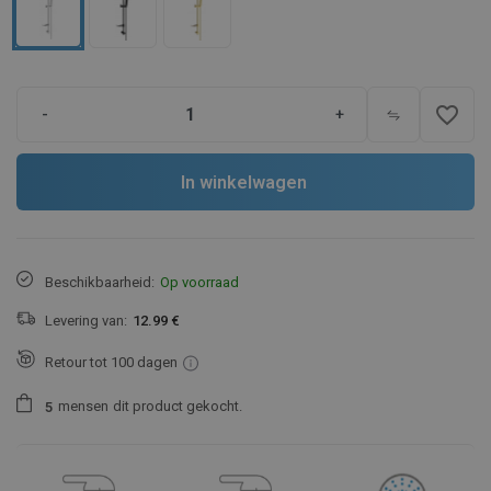
favorite_border
-
+
In winkelwagen
Beschikbaarheid:
Op voorraad
Levering van:
12.99 €
Retour tot 100 dagen
mensen
dit product gekocht.
5