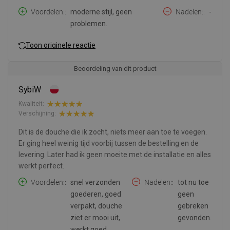
Voordelen:
moderne stijl, geen
Nadelen:
-
problemen.
Toon originele reactie
Beoordeling van dit product
SybiW
Kwaliteit:
Verschijning:
Dit is de douche die ik zocht, niets meer aan toe te voegen.
Er ging heel weinig tijd voorbij tussen de bestelling en de
levering. Later had ik geen moeite met de installatie en alles
werkt perfect.
Voordelen:
snel verzonden
Nadelen:
tot nu toe
goederen, goed
geen
verpakt, douche
gebreken
ziet er mooi uit,
gevonden.
werkt goed.