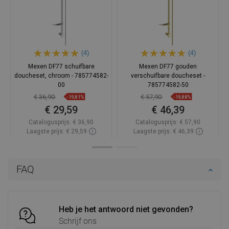
(4)
(4)
Mexen DF77 schuifbare
Mexen DF77 gouden
doucheset, chroom - 785774582-
verschuifbare doucheset -
00
785774582-50
€ 36,90
€ 57,90
-19,81%
-19,88%
€ 29,59
€ 46,39
Catalogusprijs:
€ 36,90
Catalogusprijs:
€ 57,90
Laagste prijs: € 29,59
Laagste prijs: € 46,39
Beschikbaarheid:
Op voorraad
Beschikbaarheid:
Op voorraad
In winkelwagen
In winkelwagen
FAQ
Vergelijk
favorite_border
Favoriet
Vergelijk
favorite_border
Favoriet
Heb je het antwoord niet gevonden?
Schrijf ons