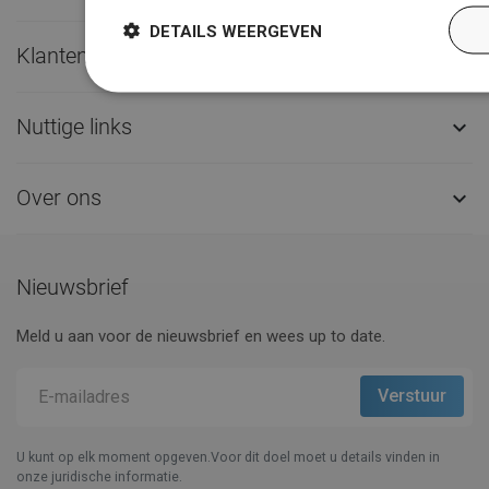
DETAILS WEERGEVEN
Klantenservice

Nuttige links

Over ons

Nieuwsbrief
Meld u aan voor de nieuwsbrief en wees up to date.
U kunt op elk moment opgeven.Voor dit doel moet u details vinden in
onze juridische informatie.