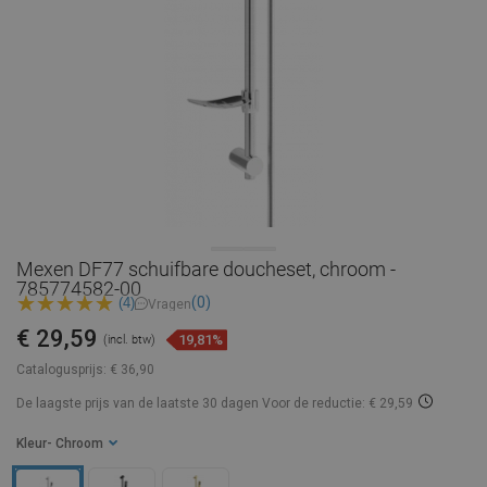
Mexen DF77 schuifbare doucheset, chroom -
785774582-00
(0)
(4)
Vragen
€ 29,59
19,81%
(incl. btw)
Catalogusprijs:
€ 36,90
De laagste prijs van de laatste 30 dagen
Voor de reductie: € 29,59
Kleur
- Chroom