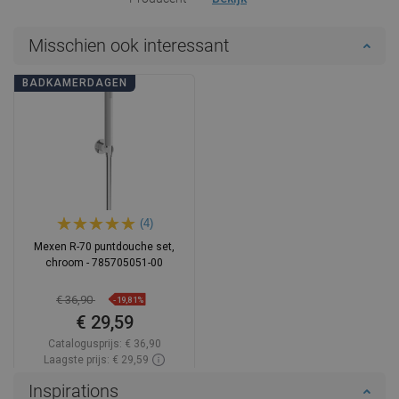
Misschien ook interessant
BADKAMERDAGEN
(4)
Mexen R-70 puntdouche set,
chroom - 785705051-00
€ 36,90
-19,81%
€ 29,59
Catalogusprijs:
€ 36,90
Laagste prijs: € 29,59
Beschikbaarheid:
Op voorraad
Inspirations