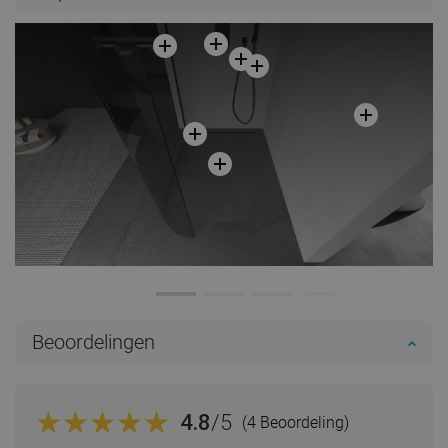
In winkelwagen
Vergelijk
favorite_border
Favoriet
Beoordelingen
4.8
/5
(4 Beoordeling)