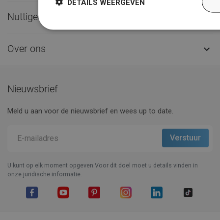
DETAILS WEERGEVEN
Nuttige links

Over ons

Nieuwsbrief
Meld u aan voor de nieuwsbrief en wees up to date.
U kunt op elk moment opgeven.Voor dit doel moet u details vinden in
onze juridische informatie.
Facebook
YouTube
Pinterest
Instagram
LinkedIn
TikTok