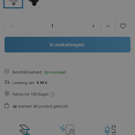
favorite_border
-
+
In winkelwagen
Beschikbaarheid:
Op voorraad
Levering van:
9.99 €
Retour tot 100 dagen
mensen
dit product gekocht.
4
8