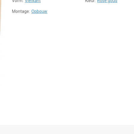
Vorm:
Vierkant
Kleur:
Rose goud
Montage:
Opbouw