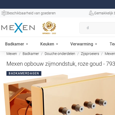
Beschikbaarheid van goederen
Gemakkelijk 
Badkamer
Keuken
Verwarming
Te
Mexen
Badkamer
Douche onderdelen
Zijsproeiers
Mexen 
Mexen opbouw zijmondstuk, roze goud - 79
BADKAMERDAGEN