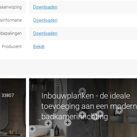
saanwijzing
Downloaden
dsinformatie
Downloaden
ebepalingen
Downloaden
Producent
Bekijk
Inbouwplanken - de ideale
33807
toevoeging aan een modern
badkamerinrichting