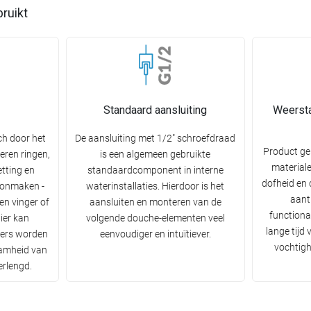
bruikt
Standaard aansluiting
Weersta
ch door het
De aansluiting met 1/2" schroefdraad
Product g
eren ringen,
is een algemeen gebruikte
materiale
etting en
standaardcomponent in interne
dofheid en 
oonmaken -
waterinstallaties. Hierdoor is het
aantr
n vinger of
aansluiten en monteren van de
functiona
ier kan
volgende douche-elementen veel
lange tijd
iers worden
eenvoudiger en intuïtiever.
vochtigh
amheid van
erlengd.