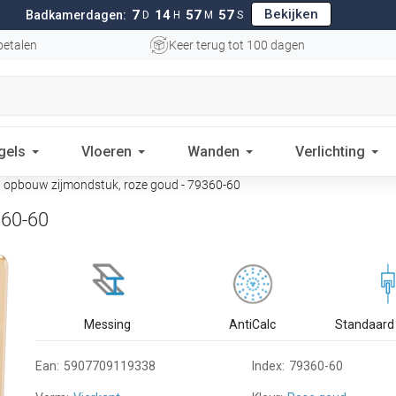
Bekijken
7
14
57
55
Badkamerdagen:
D
H
M
S
betalen
Keer terug tot 100 dagen
gels
Vloeren
Wanden
Verlichting
opbouw zijmondstuk, roze goud - 79360-60
360-60
Messing
AntiCalc
Standaard 
Ean:
5907709119338
Index:
79360-60