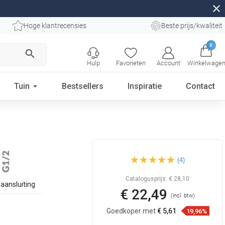
close
Hoge klantrecensies
Beste prijs/kwaliteit
0
search
Hulp
Favorieten
Account
Winkelwage
Tuin
Bestsellers
Inspiratie
Contact
Mexen opbouw zijmondstuk,
(4)
roze goud - 79360-60
Catalogusprijs:
€ 28,10
aansluiting
€ 22,49
(incl. btw)
Goedkoper met
€ 5,61
19,96%