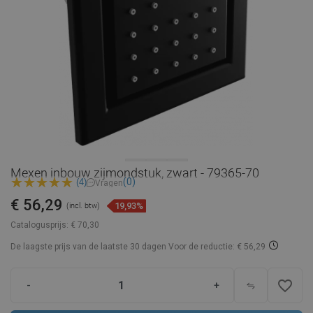
Mexen inbouw zijmondstuk, zwart - 79365-70
(0)
(4)
Vragen
€ 56,29
19,93%
(incl. btw)
Catalogusprijs:
€ 70,30
De laagste prijs van de laatste 30 dagen
Voor de reductie: € 56,29
favorite_border
-
+