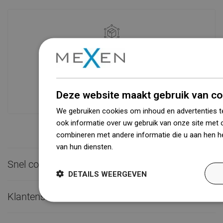
Beschikbaarheid van goederen
Een modern logistiek centrum met een
oppervlakte van 31.000 m² met meer
dan 68.000 palletplaatsen biedt meer
dan 1500.000 beschikbare producten!
Deze website maakt gebruik van co
We gebruiken cookies om inhoud en advertenties t
ook informatie over uw gebruik van onze site met 
combineren met andere informatie die u aan hen he
van hun diensten.
Dowiedz się więcej
Snel contact

DETAILS WEERGEVEN
Klantenservice
