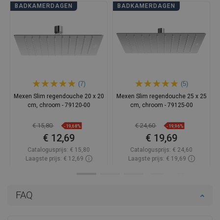
BADKAMERDAGEN
BADKAMERDAGEN
(7)
(5)
Mexen Slim regendouche 20 x 20
Mexen Slim regendouche 25 x 25
cm, chroom - 79120-00
cm, chroom - 79125-00
€ 15,80
€ 24,60
-19,68%
-19,96%
€ 12,69
€ 19,69
Catalogusprijs:
€ 15,80
Catalogusprijs:
€ 24,60
Laagste prijs: € 12,69
Laagste prijs: € 19,69
Beschikbaarheid:
Op voorraad
Beschikbaarheid:
Op voorraad
In winkelwagen
In winkelwagen
FAQ
Vergelijk
favorite_border
Favoriet
Vergelijk
favorite_border
Favoriet