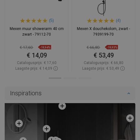
(5)
(4)
Mexen muur showerarm 40 cm
Mexen X douchekolom, zwart -
zwart - 79112-70
7939199-70
€ 17,60
€ 66,80
-19,94%
-19,93%
€ 14,09
€ 53,49
Catalogusprijs:
€ 17,60
Catalogusprijs:
€ 66,80
Laagste prijs: € 14,09
Laagste prijs: € 53,49
Beschikbaarheid:
Op voorraad
Beschikbaarheid:
Op voorraad
In winkelwagen
In winkelwagen
Inspirations
Vergelijk
favorite_border
Favoriet
Vergelijk
favorite_border
Favoriet