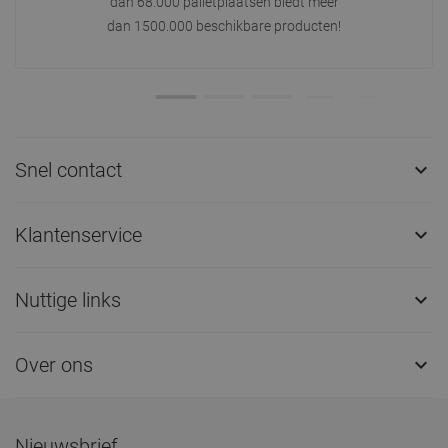
dan 68.000 palletplaatsen biedt meer
dan 1500.000 beschikbare producten!
Snel contact

Klantenservice

Nuttige links

Over ons

Nieuwsbrief