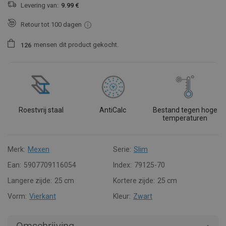
Levering van:
9.99 €
Retour tot 100 dagen
mensen
dit product gekocht.
1
2
6
Roestvrij staal
AntiCalc
Bestand tegen hoge
temperaturen
Merk:
Mexen
Serie:
Slim
Ean:
5907709116054
Index:
79125-70
Langere zijde:
25 cm
Kortere zijde:
25 cm
Vorm:
Vierkant
Kleur:
Zwart
Omschrijving