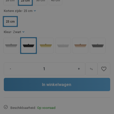
20 cm
30 cm
40 cm
25 cm
Kortere zijde
- 25 cm
25 cm
Kleur
- Zwart
favorite_border
-
+
In winkelwagen
Beschikbaarheid:
Op voorraad