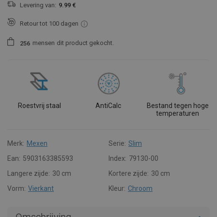
Levering van:
9.99 €
Retour tot 100 dagen
mensen
dit product gekocht.
2
5
6
Roestvrij staal
AntiCalc
Bestand tegen hoge
temperaturen
Merk:
Mexen
Serie:
Slim
Ean:
5903163385593
Index:
79130-00
Langere zijde:
30 cm
Kortere zijde:
30 cm
Vorm:
Vierkant
Kleur:
Chroom
Omschrijving