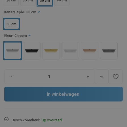
20 cm
25 cm
40 cm
30 cm
Kortere zijde
- 30 cm
30 cm
Kleur
- Chroom
favorite_border
-
+
In winkelwagen
Beschikbaarheid:
Op voorraad