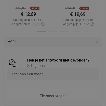
€ 15,80
€ 24,60
-19,68%
-19,96%
€ 12,69
€ 19,69
Catalogusprijs:
€ 15,80
Catalogusprijs:
€ 24,60
Laagste prijs: € 12,69
Laagste prijs: € 19,69
Beschikbaarheid:
Op voorraad
Beschikbaarheid:
Op voorraad
In winkelwagen
In winkelwagen
FAQ
Vergelijk
favorite_border
Favoriet
Vergelijk
favorite_border
Favoriet
Heb je het antwoord niet gevonden?
Schrijf ons
Stel ons een vraag
Zie meer vragen