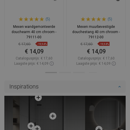
(5)
(5)
Mexen wandgemonteerde
Mexen muurbevestigde
douchearm 40 cm chroom -
douchestang 40 cm chroom -
79111-00
79112-00
€ 17,60
€ 17,60
-19,94%
-19,94%
€ 14,09
€ 14,09
Catalogusprijs:
€ 17,60
Catalogusprijs:
€ 17,60
Laagste prijs: € 14,09
Laagste prijs: € 14,09
Beschikbaarheid:
Op voorraad
Beschikbaarheid:
Op voorraad
In winkelwagen
In winkelwagen
Inspirations
Vergelijk
favorite_border
Favoriet
Vergelijk
favorite_border
Favoriet