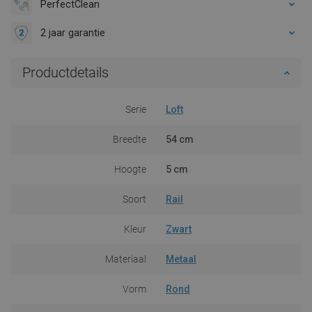
PerfectClean
2 jaar garantie
Productdetails
Serie
Loft
Breedte
54 cm
Hoogte
5 cm
Soort
Rail
Kleur
Zwart
Materiaal
Metaal
Vorm
Rond