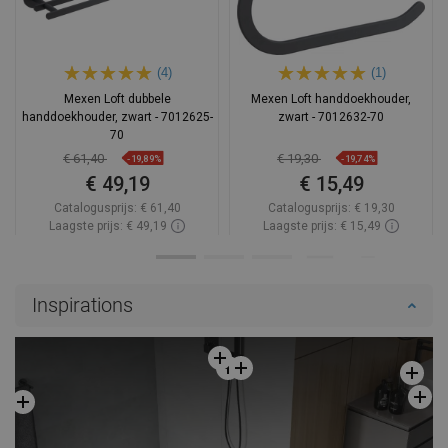
(4)
(1)
Mexen Loft dubbele
Mexen Loft handdoekhouder,
handdoekhouder, zwart - 7012625-
zwart - 7012632-70
70
€ 61,40
€ 19,30
-19,89%
-19,74%
€ 49,19
€ 15,49
Catalogusprijs:
€ 61,40
Catalogusprijs:
€ 19,30
Laagste prijs: € 49,19
Laagste prijs: € 15,49
Beschikbaarheid:
Op voorraad
Beschikbaarheid:
Op voorraad
In winkelwagen
In winkelwagen
Inspirations
Vergelijk
favorite_border
Favoriet
Vergelijk
favorite_border
Favoriet