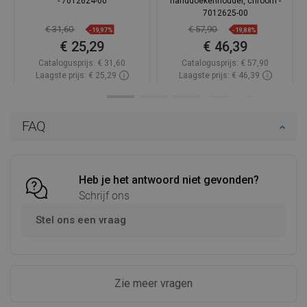
- 7012624-00
handdoekenhouder, chroom -
7012625-00
€ 31,60
€ 57,90
-19,97%
-19,88%
€ 25,29
€ 46,39
Catalogusprijs:
€ 31,60
Catalogusprijs:
€ 57,90
Laagste prijs: € 25,29
Laagste prijs: € 46,39
Beschikbaarheid:
Op voorraad
Beschikbaarheid:
Op voorraad
In winkelwagen
In winkelwagen
FAQ
Vergelijk
favorite_border
Favoriet
Vergelijk
favorite_border
Favoriet
Heb je het antwoord niet gevonden?
Schrijf ons
Stel ons een vraag
Zie meer vragen