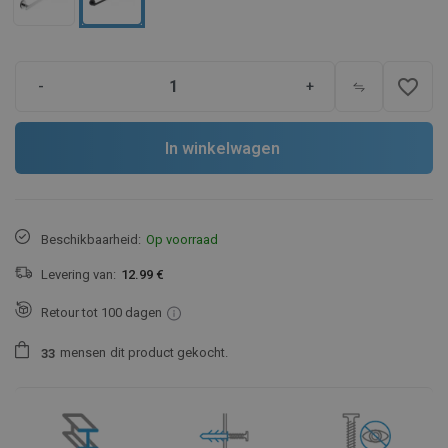
favorite_border
-
+
In winkelwagen
Beschikbaarheid:
Op voorraad
Levering van:
12.99 €
Retour tot 100 dagen
mensen
dit product gekocht.
3
3