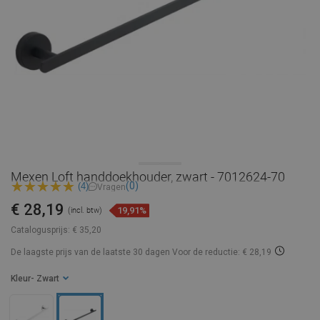
Mexen Loft handdoekhouder, zwart - 7012624-70
(0)
(4)
Vragen
€ 28,19
19,91%
(incl. btw)
Catalogusprijs:
€ 35,20
De laagste prijs van de laatste 30 dagen
Voor de reductie: € 28,19
Kleur
- Zwart