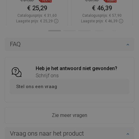
€ 31,60
€ 57,90
-19,97%
-19,88%
€ 25,29
€ 46,39
Catalogusprijs:
€ 31,60
Catalogusprijs:
€ 57,90
Laagste prijs: € 25,29
Laagste prijs: € 46,39
Beschikbaarheid:
Op voorraad
Beschikbaarheid:
Op voorraad
In winkelwagen
In winkelwagen
FAQ
Vergelijk
favorite_border
Favoriet
Vergelijk
favorite_border
Favoriet
Heb je het antwoord niet gevonden?
Schrijf ons
Stel ons een vraag
Zie meer vragen
Vraag ons naar het product