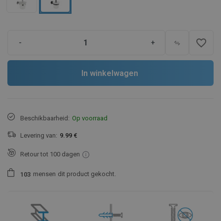
favorite_border
-
+
In winkelwagen
Beschikbaarheid:
Op voorraad
Levering van:
9.99 €
Retour tot 100 dagen
mensen
dit product gekocht.
1
0
3