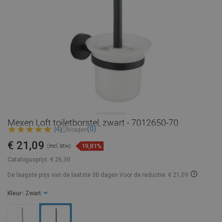
Mexen Loft toiletborstel, zwart - 7012650-70
(0)
(4)
Vragen
€ 21,09
19,81%
(incl. btw)
Catalogusprijs:
€ 26,30
De laagste prijs van de laatste 30 dagen
Voor de reductie: € 21,09
Kleur
- Zwart