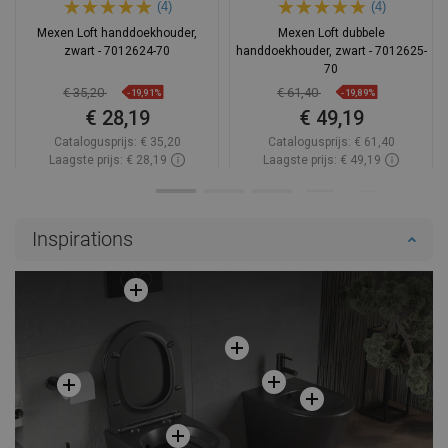
(4)
(4)
Mexen Loft handdoekhouder,
Mexen Loft dubbele
zwart - 7012624-70
handdoekhouder, zwart - 7012625-
70
€ 35,20
€ 61,40
-19,91%
-19,89%
€ 28,19
€ 49,19
Catalogusprijs:
€ 35,20
Catalogusprijs:
€ 61,40
Laagste prijs: € 28,19
Laagste prijs: € 49,19
Beschikbaarheid:
Op voorraad
Beschikbaarheid:
Op voorraad
In winkelwagen
In winkelwagen
Inspirations
Vergelijk
favorite_border
Favoriet
Vergelijk
favorite_border
Favoriet