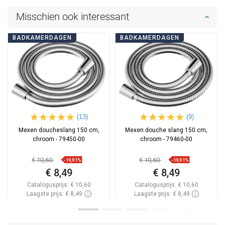
Misschien ook interessant
BADKAMERDAGEN
BADKAMERDAGEN
(13)
(9)
Mexen doucheslang 150 cm,
Mexen douche slang 150 cm,
chroom - 79450-00
chroom - 79460-00
€ 10,60
€ 10,60
-19,91%
-19,91%
€ 8,49
€ 8,49
Catalogusprijs:
€ 10,60
Catalogusprijs:
€ 10,60
Laagste prijs: € 8,49
Laagste prijs: € 8,49
Beschikbaarheid:
Op voorraad
Beschikbaarheid:
Op voorraad
In winkelwagen
In winkelwagen