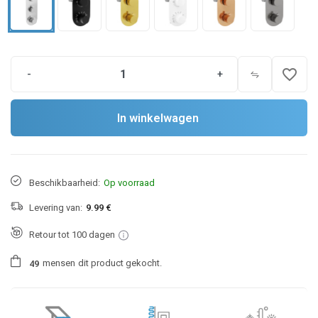
favorite_border
-
+
In winkelwagen
Beschikbaarheid:
Op voorraad
Levering van:
9.99 €
Retour tot 100 dagen
mensen
dit product gekocht.
4
9