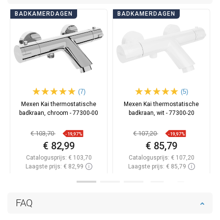
BADKAMERDAGEN
BADKAMERDAGEN
(7)
(5)
Mexen Kai thermostatische
Mexen Kai thermostatische
badkraan, chroom - 77300-00
badkraan, wit - 77300-20
€ 103,70
€ 107,20
-19,97%
-19,97%
€ 82,99
€ 85,79
Catalogusprijs:
€ 103,70
Catalogusprijs:
€ 107,20
Laagste prijs: € 82,99
Laagste prijs: € 85,79
Beschikbaarheid:
Op voorraad
Beschikbaarheid:
Op voorraad
In winkelwagen
In winkelwagen
FAQ
Vergelijk
favorite_border
Favoriet
Vergelijk
favorite_border
Favoriet