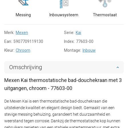
Messing
Inbouwsysteem
Thermostaat
Merk:
Mexen
Serie:
Kai
Ean:
5907709119130
Index:
77603-00
Kleur:
Chroom
Montage:
Inbouw
Omschrijving
Mexen Kai thermostatische bad-douchekraan met 3
uitgangen, chroom - 77603-00
De Mexen Kai is een thermostatische bad-douchekraan die
uitstekende kwaliteit en elegant design biedt. Gemaakt van een
stevige messing behuizing, garandeert het duurzaamheid en
weerstand tegen corrosie. Dankzij de thermostatische kop kunnen
gebruikers genieten van een stabiele watertemperatuur, met extra