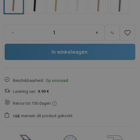
favorite_border
-
+
In winkelwagen
Beschikbaarheid:
Op voorraad
Levering van:
9.99 €
Retour tot 100 dagen
mensen
dit product gekocht.
1
6
8