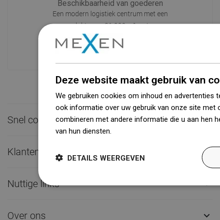
Beschikbaarheid van goederen
Een modern logistiek centrum met een
oppervlakte van 31.000 m² met meer
dan 68.000 palletplaatsen biedt meer
dan 1500.000 beschikbare producten!
Deze website maakt gebruik van co
We gebruiken cookies om inhoud en advertenties t
ook informatie over uw gebruik van onze site met 
Snel contact

combineren met andere informatie die u aan hen he
van hun diensten.
Dowiedz się więcej
Klantenservice

DETAILS WEERGEVEN
Nuttige links

Over ons
