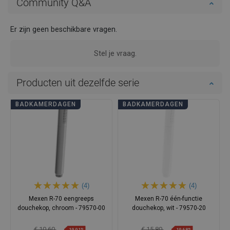
Community Q&A
Er zijn geen beschikbare vragen.
Stel je vraag.
Producten uit dezelfde serie
BADKAMERDAGEN
BADKAMERDAGEN
(4)
(4)
Mexen R-70 eengreeps
Mexen R-70 één-functie
douchekop, chroom - 79570-00
douchekop, wit - 79570-20
€ 10,60
€ 15,80
-19,91%
-19,68%