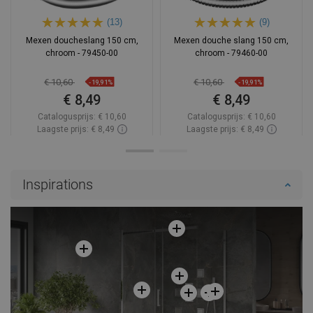
(13)
(9)
Mexen doucheslang 150 cm,
Mexen douche slang 150 cm,
chroom - 79450-00
chroom - 79460-00
€ 10,60
€ 10,60
-19,91%
-19,91%
€ 8,49
€ 8,49
Catalogusprijs:
€ 10,60
Catalogusprijs:
€ 10,60
Laagste prijs: € 8,49
Laagste prijs: € 8,49
Beschikbaarheid:
Op voorraad
Beschikbaarheid:
Op voorraad
In winkelwagen
In winkelwagen
Inspirations
Vergelijk
favorite_border
Favoriet
Vergelijk
favorite_border
Favoriet