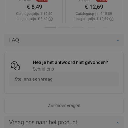
€ 8,49
€ 12,69
Catalogusprijs:
€ 10,60
Catalogusprijs:
€ 15,80
Laagste prijs: € 8,49
Laagste prijs: € 12,69
Beschikbaarheid:
Op voorraad
Beschikbaarheid:
Op voorraad
In winkelwagen
In winkelwagen
FAQ
Vergelijk
favorite_border
Favoriet
Vergelijk
favorite_border
Favoriet
Heb je het antwoord niet gevonden?
Schrijf ons
Stel ons een vraag
Zie meer vragen
Vraag ons naar het product