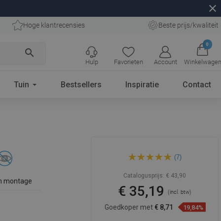
close
Hoge klantrecensies
Beste prijs/kwaliteit
0
search
Hulp
Favorieten
Account
Winkelwage
Tuin
Bestsellers
Inspiratie
Contact
Mexen Asis dubbele
(7)
handdoekhouder, zwart -
7017625-70
Catalogusprijs:
€ 43,90
n montage
€ 35,19
(incl. btw)
Goedkoper met
€ 8,71
19,84%