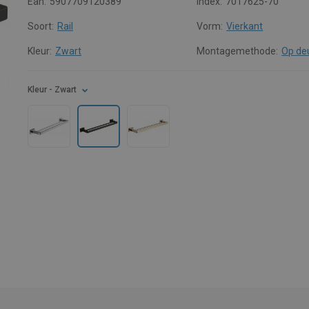
Ean:
5907709120389
Index:
7017625-70
Soort:
Rail
Vorm:
Vierkant
Kleur:
Zwart
Montagemethode:
Op de
Kleur
- Zwart