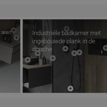
avoriet
Vergelijk
favorite_border
Favoriet
Verg
Industriële badkamer met
28307
ingebouwde plank in de
douche