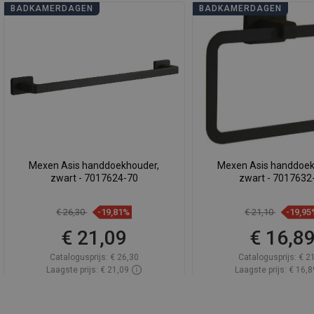
BADKAMERDAGEN
BADKAMERDAGEN
Mexen Asis handdoekhouder,
Mexen Asis handdoek
zwart - 7017624-70
zwart - 7017632
€ 26,30
-19,81%
€ 21,10
-19,95
€ 21,09
€ 16,8
Catalogusprijs:
€ 26,30
Catalogusprijs:
€ 2
Laagste prijs: € 21,09
Laagste prijs: € 16,8
Beschikbaarheid:
Op voorraad
Beschikbaarheid:
Op v
In winkelwagen
In winkelwa