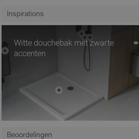
Vergelijk
favorite_border
Favoriet
Vergelijk
favorite_border
F
Inspirations
Witte douchebak met zwarte
accenten
Beoordelingen