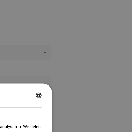
POLISH
CZECH
GERMAN
 analyseren. We delen
ENGLISH