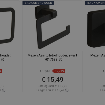
BADKAMERDAGEN
BADKAMER
houder,
Mexen Asis toiletrolhouder, zwart
Mexen As
-70
- 7017633-70
%
€ 19,30
-19,74%
€
9
€ 15,49
1,10
Catalogusprijs:
€ 19,30
Cat
9
Laagste prijs: € 15,49
Laa
oorraad
Beschikbaarheid:
Op voorraad
Beschik
gen
In winkelwagen