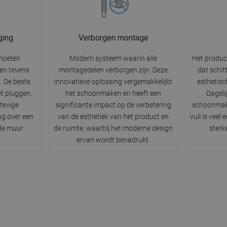
ging
Verborgen montage
moeten
Modern systeem waarin alle
Het produc
n en tevens
montagedelen verborgen zijn. Deze
dat schit
k. De beste
innovatieve oplossing vergemakkelijkt
esthetisc
t pluggen,
het schoonmaken en heeft een
Dageli
tevige
significante impact op de verbetering
schoonmak
ng over een
van de esthetiek van het product en
vuil is veel
 de muur
de ruimte, waarbij het moderne design
sterk
ervan wordt benadrukt.