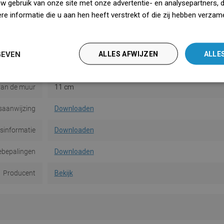
Materiaal
Metaal
uw gebruik van onze site met onze advertentie- en analysepartners, 
e informatie die u aan hen heeft verstrekt of die zij hebben verzam
Vorm
Vierkant
iedz się więcej
gemethode
Op deuvels
GEVEN
ALLES AFWIJZEN
ALLE
Aantal
2
van de muur
11 cm
saanwijzing
Downloaden
dsinformatie
Downloaden
ebepalingen
Downloaden
Producent
Bekijk