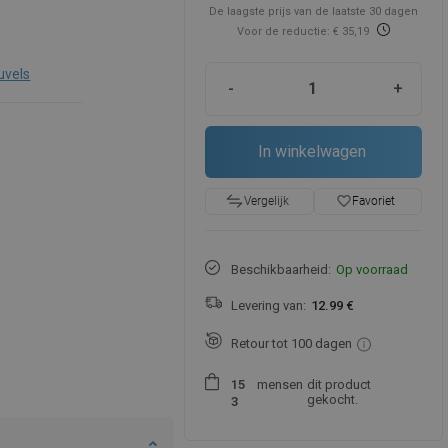
De laagste prijs van de laatste 30 dagen
Voor de reductie: € 35,19
uvels
-
+
In winkelwagen
favorite_border
Favoriet
Vergelijk
Beschikbaarheid:
Op voorraad
Levering van:
12.99 €
Retour tot 100 dagen
mensen
dit product
1
5
gekocht.
3