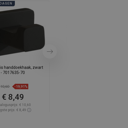
DAGEN
BADKAMERDAGEN
SWEDISH
FINNISH
PORTUGUESE
CROATIAN
GREEK
Volgende
SLOVENIAN
is handdoekhaak, zwart
Mexen Asis tandenborstelbeker,
- 7017635-70
zwart - 7017638-70
 10,60
-19,91%
€ 21,10
-19,95%
€ 8,49
€ 16,89
alogusprijs:
€ 10,60
Catalogusprijs:
€ 21,10
gste prijs: € 8,49
Laagste prijs: € 16,89
baarheid:
Op voorraad
Beschikbaarheid:
Op voorraad
In winkelwagen
In winkelwagen