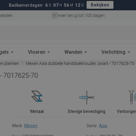
Bekijken
6
07
56
11
Badkamerdagen:
D
H
M
S
betalen
Keer terug tot 100 dagen
gels
Vloeren
Wanden
Verlichting
n planken
Mexen Asis dubbele handdoekhouder, zwart - 7017625-70
 - 7017625-70
Metaal
Stevige bevestiging
Verborge
Merk:
Mexen
Serie:
Asis