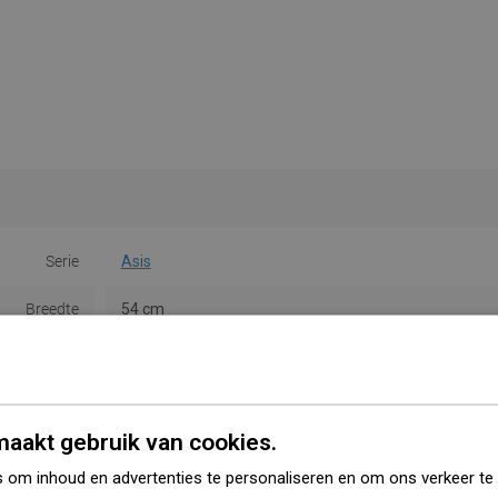
Serie
Asis
Breedte
54 cm
Hoogte
4 cm
Soort
Rail
aakt gebruik van cookies.
Kleur
Zwart
 om inhoud en advertenties te personaliseren en om ons verkeer te