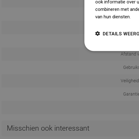
ook informatie over 
combineren met ander
van hun diensten.
Dow
Monta
DETAILS WEER
Afstand 
Gebruik
Veilighei
Garanti
Misschien ook interessant