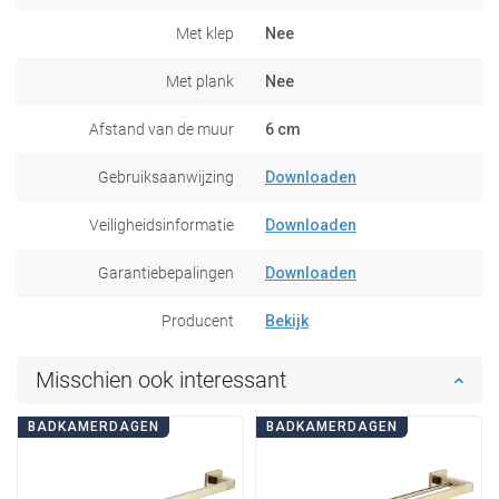
Met klep
Nee
Met plank
Nee
Afstand van de muur
6 cm
Gebruiksaanwijzing
Downloaden
Veiligheidsinformatie
Downloaden
Garantiebepalingen
Downloaden
Producent
Bekijk
Misschien ook interessant
BADKAMERDAGEN
BADKAMERDAGEN