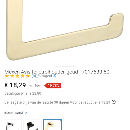
Mexen Asis toiletrolhouder, goud - 7017633-50
(0)
(5)
Vragen
€ 18,29
19,78%
(incl. btw)
Catalogusprijs:
€ 22,80
De laagste prijs van de laatste 30 dagen
Voor de reductie: € 18,29
Kleur
- Goud