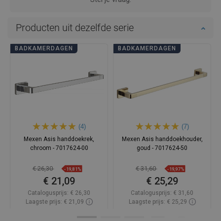
Producten uit dezelfde serie
BADKAMERDAGEN
BADKAMERDAGEN
(4)
(7)
Mexen Asis handdoekrek,
Mexen Asis handdoekhouder,
chroom - 7017624-00
goud - 7017624-50
€ 26,30
€ 31,60
-19,81%
-19,97%
€ 21,09
€ 25,29
Catalogusprijs:
€ 26,30
Catalogusprijs:
€ 31,60
Laagste prijs: € 21,09
Laagste prijs: € 25,29
Beschikbaarheid:
Op voorraad
Beschikbaarheid:
Op voorraad