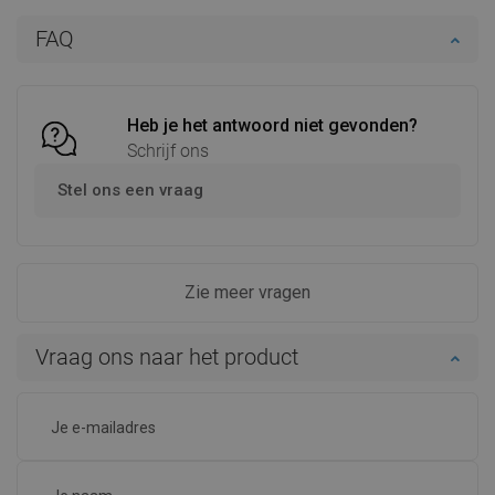
In winkelwagen
In winkelwagen
FAQ
Vergelijk
favorite_border
Favoriet
Vergelijk
favorite_border
Favoriet
Heb je het antwoord niet gevonden?
Schrijf ons
Stel ons een vraag
Zie meer vragen
Vraag ons naar het product