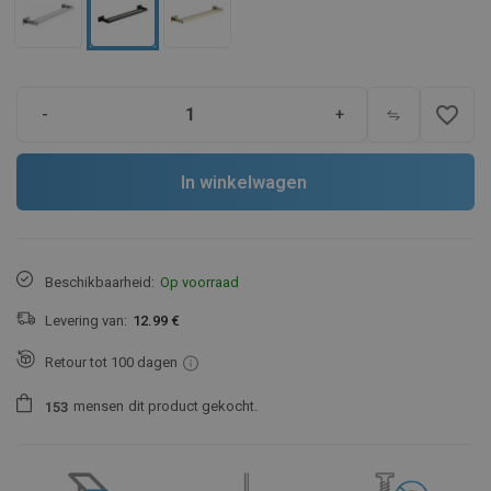
favorite_border
-
+
In winkelwagen
Beschikbaarheid:
Op voorraad
Levering van:
12.99 €
Retour tot 100 dagen
mensen
dit product gekocht.
1
5
3