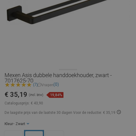
Mexen Asis dubbele handdoekhouder, zwart -
7017625-70
(0)
(7)
Vragen
€ 35,19
19,84%
(incl. btw)
Catalogusprijs:
€ 43,90
De laagste prijs van de laatste 30 dagen
Voor de reductie: € 35,19
Kleur
- Zwart