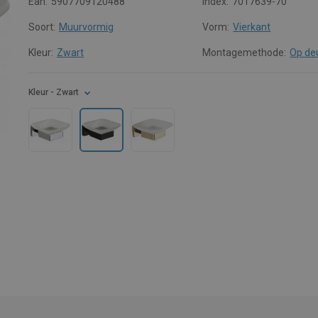
Ean:
5907709120488
Index:
7017639-70
Soort:
Muurvormig
Vorm:
Vierkant
Kleur:
Zwart
Montagemethode:
Op de
Kleur
- Zwart