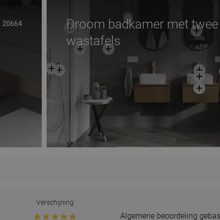
Droom badkamer met twee
20664
wastafels
Verschijning
Algemene beoordeling gebas