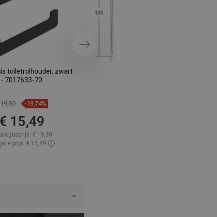
SWEDISH
FINNISH
PORTUGUESE
Volgende
CROATIAN
s toiletrolhouder, zwart
Mexen Asis handdoekhaak, zwart
GREEK
- 7017633-70
- 7017635-70
SLOVENIAN
 19,30
-19,74%
€ 10,60
-19,91%
€ 15,49
€ 8,49
alogusprijs:
€ 19,30
Catalogusprijs:
€ 10,60
ste prijs: € 15,49
Laagste prijs: € 8,49
baarheid:
Op voorraad
Beschikbaarheid:
Op voorraad
In winkelwagen
In winkelwagen
elijk
favorite_border
Favoriet
Vergelijk
favorite_border
Favoriet