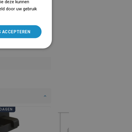
die deze kunnen
eld door uw gebruik
SLOVAK
LITHUANIAN
ROMANIAN
S ACCEPTEREN
HUNGARIAN
FRENCH
ITALIAN
SPANISH
UKRAINIAN
BULGARIAN
ESTONIAN
DAGEN
BADKAMERDAGEN
DUTCH
LATVIAN
DANISH