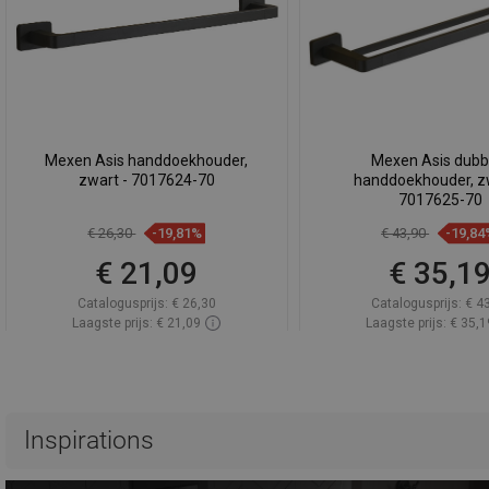
Mexen Asis handdoekhouder,
Mexen Asis dubb
zwart - 7017624-70
handdoekhouder, zw
7017625-70
€ 26,30
-19,81%
€ 43,90
-19,84
€ 21,09
€ 35,1
Catalogusprijs:
€ 26,30
Catalogusprijs:
€ 4
Laagste prijs: € 21,09
Laagste prijs: € 35,1
Beschikbaarheid:
Op voorraad
Beschikbaarheid:
Op v
In winkelwagen
In winkelwa
Vergelijk
favorite_border
Favoriet
Vergelijk
favorite_border
F
Inspirations