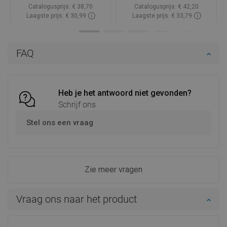
Catalogusprijs:
€ 38,70
Catalogusprijs:
€ 42,20
Laagste prijs: € 30,99
Laagste prijs: € 33,79
Beschikbaarheid:
Op voorraad
Beschikbaarheid:
Op voorraad
In winkelwagen
In winkelwagen
FAQ
Vergelijk
favorite_border
Favoriet
Vergelijk
favorite_border
Favoriet
Heb je het antwoord niet gevonden?
Schrijf ons
Stel ons een vraag
Zie meer vragen
Vraag ons naar het product