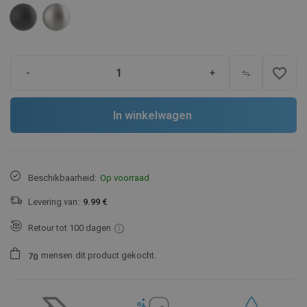
favorite_border
-
+
In winkelwagen
Beschikbaarheid:
Op voorraad
Levering van:
9.99 €
Retour tot 100 dagen
mensen
dit product gekocht.
7
0