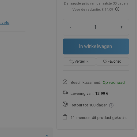
De laagste prijs van de laatste 30 dagen
Voor de reductie: € 14,09
uvels
-
+
In winkelwagen
favorite_border
Favoriet
Vergelijk
Beschikbaarheid:
Op voorraad
Levering van:
12.99 €
Retour tot 100 dagen
mensen
dit product gekocht.
1
1