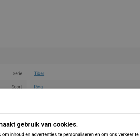
Serie
Tiber
Soort
Ring
Kleur
Chroom
Materiaal
Metaal
aakt gebruik van cookies.
Vorm
Rond
 om inhoud en advertenties te personaliseren en om ons verkeer te