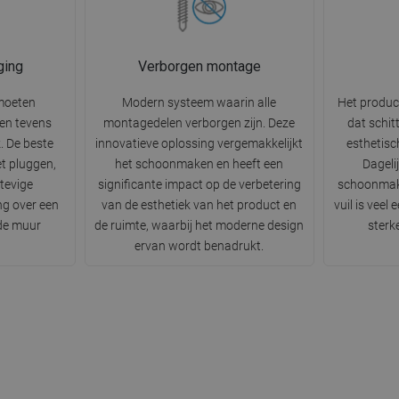
ging
Verborgen montage
moeten
Modern systeem waarin alle
Het produc
n en tevens
montagedelen verborgen zijn. Deze
dat schit
k. De beste
innovatieve oplossing vergemakkelijkt
esthetisc
t pluggen,
het schoonmaken en heeft een
Dageli
tevige
significante impact op de verbetering
schoonmak
ng over een
van de esthetiek van het product en
vuil is veel
 de muur
de ruimte, waarbij het moderne design
sterk
ervan wordt benadrukt.