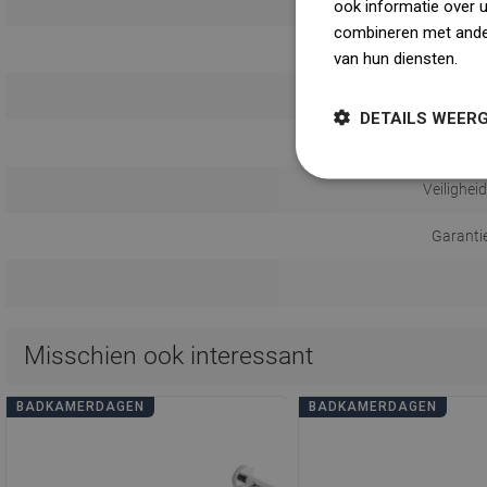
Monta
ook informatie over 
combineren met ander
van hun diensten.
Dow
Afstand 
DETAILS WEER
Gebruik
Veilighei
Garanti
Misschien ook interessant
BADKAMERDAGEN
BADKAMERDAGEN