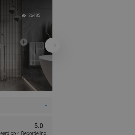
Vrijstaand bad in mo
26485
Volgende
5.0
eerd op 4 Beoordeling