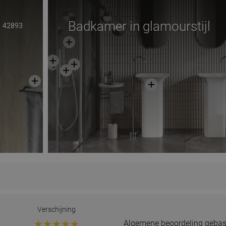
Badkamer in glamourstijl
42893
Verschijning
Algemene beoordeling gebas