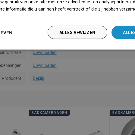
gemethode
Op deuvels
uw gebruik van onze site met onze advertentie- en analysepartners, 
e informatie die u aan hen heeft verstrekt of die zij hebben verzam
Aantal
1
iedz się więcej
van de muur
5 cm
GEVEN
ALLES AFWIJZEN
ALLE
saanwijzing
Downloaden
dsinformatie
Downloaden
ebepalingen
Downloaden
Producent
Bekijk
BADKAMERDAGEN
BADKAMER