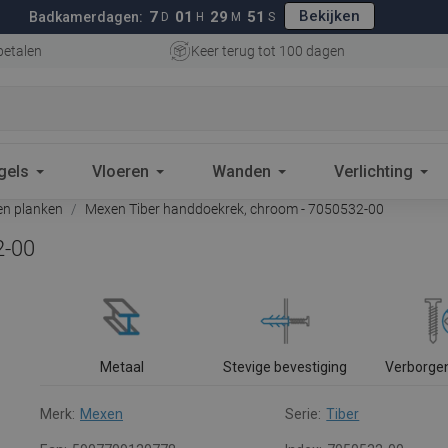
Bekijken
7
01
29
50
Badkamerdagen:
D
H
M
S
betalen
Keer terug tot 100 dagen
gels
Vloeren
Wanden
Verlichting
n planken
Mexen Tiber handdoekrek, chroom - 7050532-00
2-00
Metaal
Stevige bevestiging
Verborge
Merk:
Mexen
Serie:
Tiber