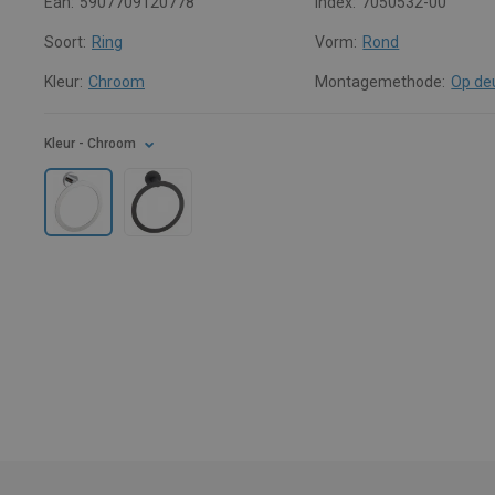
Ean:
5907709120778
Index:
7050532-00
Soort:
Ring
Vorm:
Rond
Kleur:
Chroom
Montagemethode:
Op de
Kleur
- Chroom