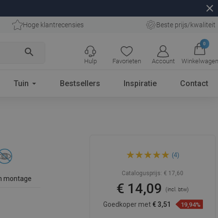
close
Hoge klantrecensies
Beste prijs/kwaliteit
0
search
Hulp
Favorieten
Account
Winkelwage
Tuin
Bestsellers
Inspiratie
Contact
Mexen Tiber handdoekrek,
(4)
chroom - 7050532-00
Catalogusprijs:
€ 17,60
n montage
€ 14,09
(incl. btw)
Goedkoper met
€ 3,51
19,94%