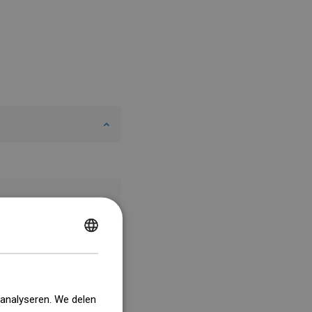
POLISH
CZECH
GERMAN
 analyseren. We delen
ENGLISH