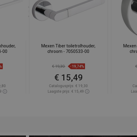
khouder,
Mexen Tiber toiletrolhouder,
Mexen 
4-00
chroom - 7050533-00
chr
%
€ 19,30
-19,74%
9
€ 15,49
9,80
Catalogusprijs:
€ 19,30
Ca
9
Laagste prijs: € 15,49
Laa
oorraad
Beschikbaarheid:
Op voorraad
Beschik
gen
In winkelwagen
avoriet
Vergelijk
favorite_border
Favoriet
Verg