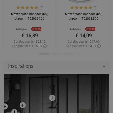
(4)
(4)
Mexen Vane handdoekrek,
Mexen Vane handdoekrek,
chroom - 7020924-00
chroom - 7020932-00
€ 21,10
€ 17,60
-19,95%
-19,94%
€ 16,89
€ 14,09
Catalogusprijs:
€ 21,10
Catalogusprijs:
€ 17,60
Laagste prijs: € 16,89
Laagste prijs: € 14,09
Beschikbaarheid:
Op voorraad
Beschikbaarheid:
Op voorraad
In winkelwagen
In winkelwagen
Inspirations
Vergelijk
favorite_border
Favoriet
Vergelijk
favorite_border
Favoriet