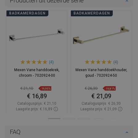
Producten uit dezelfde serie
BADKAMERDAGEN
BADKAMERDAGEN
(4)
(4)
Mexen Vane handdoekrek,
Mexen Vane handdoekhouder,
chroom - 7020924-00
goud - 7020924-50
€ 21,10
€ 26,30
-19,95%
-19,81%
€ 16,89
€ 21,09
Catalogusprijs:
€ 21,10
Catalogusprijs:
€ 26,30
Laagste prijs: € 16,89
Laagste prijs: € 21,09
Beschikbaarheid:
Op voorraad
Beschikbaarheid:
Op voorraad
In winkelwagen
In winkelwagen
FAQ