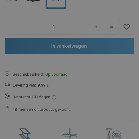
favorite_border
-
+
In winkelwagen
Beschikbaarheid:
Op voorraad
Levering van:
9.99 €
Retour tot 100 dagen
mensen
dit product gekocht.
1
0