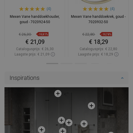
(4)
(4)
Mexen Vane handdoekhouder,
Mexen Vane handdoekrek, goud -
goud - 7020924-50
7020932-50
€ 26,30
€ 22,80
-19,81%
-19,78%
€ 21,09
€ 18,29
Catalogusprijs:
€ 26,30
Catalogusprijs:
€ 22,80
Laagste prijs: € 21,09
Laagste prijs: € 18,29
Beschikbaarheid:
Op voorraad
Beschikbaarheid:
Op voorraad
In winkelwagen
In winkelwagen
Inspirations
Vergelijk
favorite_border
Favoriet
Vergelijk
favorite_border
Favoriet