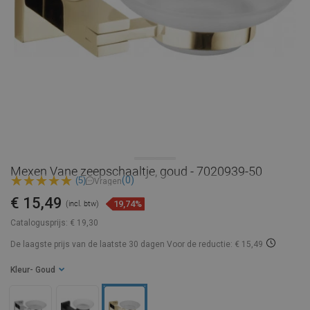
Mexen Vane zeepschaaltje, goud - 7020939-50
(0)
(5)
Vragen
€ 15,49
19,74%
(incl. btw)
Catalogusprijs:
€ 19,30
De laagste prijs van de laatste 30 dagen
Voor de reductie: € 15,49
Kleur
- Goud