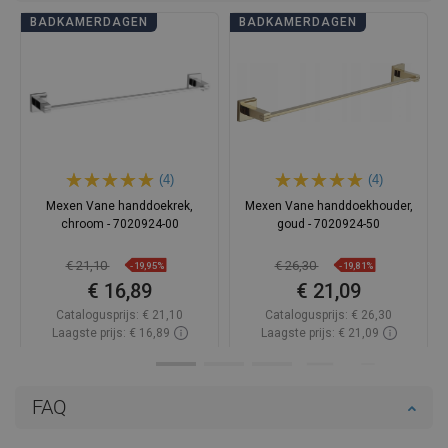
BADKAMERDAGEN
BADKAMERDAGEN
(4)
(4)
Mexen Vane handdoekrek,
Mexen Vane handdoekhouder,
chroom - 7020924-00
goud - 7020924-50
€ 21,10
€ 26,30
-19,95%
-19,81%
€ 16,89
€ 21,09
Catalogusprijs:
€ 21,10
Catalogusprijs:
€ 26,30
Laagste prijs: € 16,89
Laagste prijs: € 21,09
Beschikbaarheid:
Op voorraad
Beschikbaarheid:
Op voorraad
In winkelwagen
In winkelwagen
FAQ
Vergelijk
favorite_border
Favoriet
Vergelijk
favorite_border
Favoriet