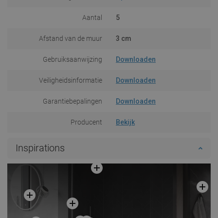
Aantal
5
Afstand van de muur
3 cm
Gebruiksaanwijzing
Downloaden
Veiligheidsinformatie
Downloaden
Garantiebepalingen
Downloaden
Producent
Bekijk
Inspirations