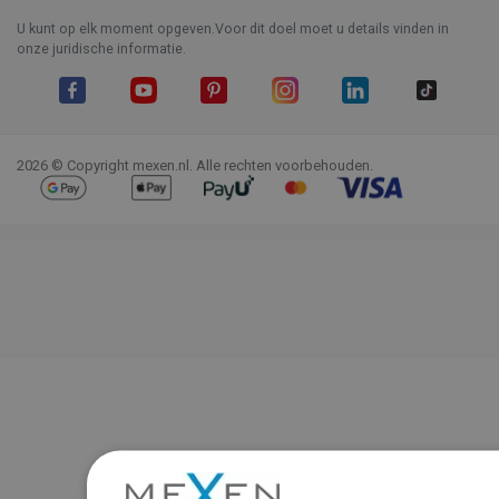
U kunt op elk moment opgeven.Voor dit doel moet u details vinden in
onze juridische informatie.
Facebook
YouTube
Pinterest
Instagram
LinkedIn
TikTok
2026 © Copyright mexen.nl. Alle rechten voorbehouden.