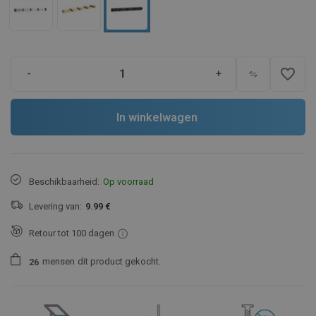
favorite_border
-
+
In winkelwagen
Beschikbaarheid:
Op voorraad
Levering van:
9.99 €
Retour tot 100 dagen
mensen
dit product gekocht.
2
6