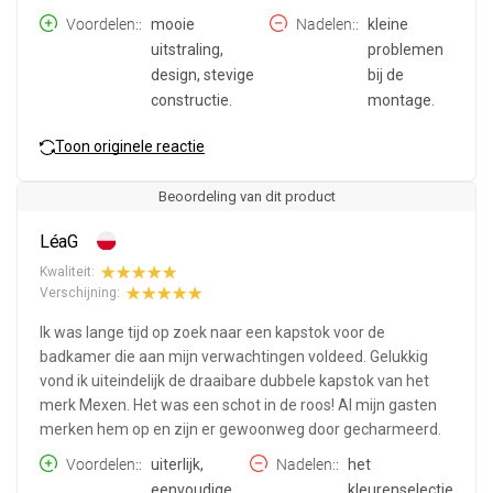
Voordelen:
mooie
Nadelen:
kleine
uitstraling,
problemen
design, stevige
bij de
constructie.
montage.
Toon originele reactie
Beoordeling van dit product
LéaG
Kwaliteit:
Verschijning:
Ik was lange tijd op zoek naar een kapstok voor de
badkamer die aan mijn verwachtingen voldeed. Gelukkig
vond ik uiteindelijk de draaibare dubbele kapstok van het
merk Mexen. Het was een schot in de roos! Al mijn gasten
merken hem op en zijn er gewoonweg door gecharmeerd.
Voordelen:
uiterlijk,
Nadelen:
het
eenvoudige
kleurenselectie