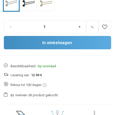
favorite_border
-
+
In winkelwagen
Beschikbaarheid:
Op voorraad
Levering van:
12.99 €
Retour tot 100 dagen
mensen
dit product gekocht.
5
1