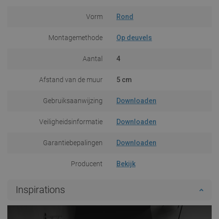
Vorm
Rond
Montagemethode
Op deuvels
Aantal
4
Afstand van de muur
5 cm
Gebruiksaanwijzing
Downloaden
Veiligheidsinformatie
Downloaden
Garantiebepalingen
Downloaden
Producent
Bekijk
Inspirations