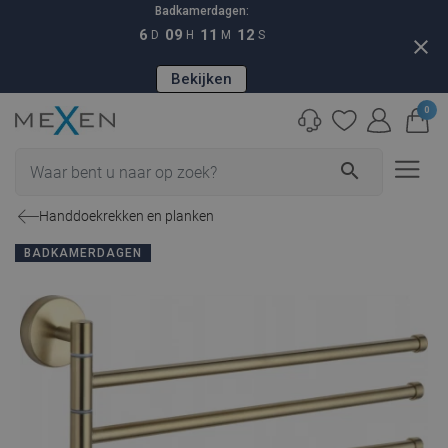
Badkamerdagen:
6
09
11
11
D
H
M
S
close
Bekijken
0
search
Handdoekrekken en planken
BADKAMERDAGEN