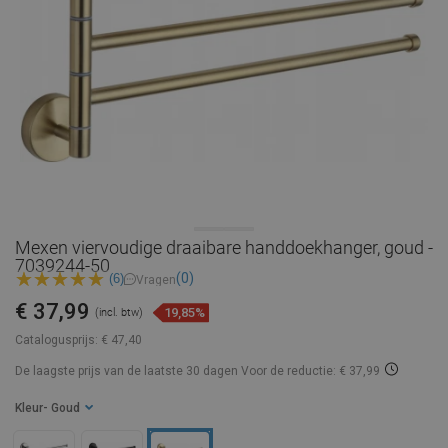
Mexen viervoudige draaibare handdoekhanger, goud -
7039244-50
(0)
(6)
Vragen
€ 37,99
19,85%
(incl. btw)
Catalogusprijs:
€ 47,40
De laagste prijs van de laatste 30 dagen
Voor de reductie: € 37,99
Kleur
- Goud