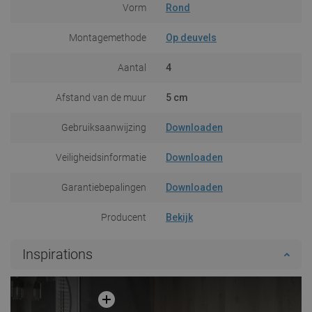
Vorm
Rond
Montagemethode
Op deuvels
Aantal
4
Afstand van de muur
5 cm
Gebruiksaanwijzing
Downloaden
Veiligheidsinformatie
Downloaden
Garantiebepalingen
Downloaden
Producent
Bekijk
Inspirations