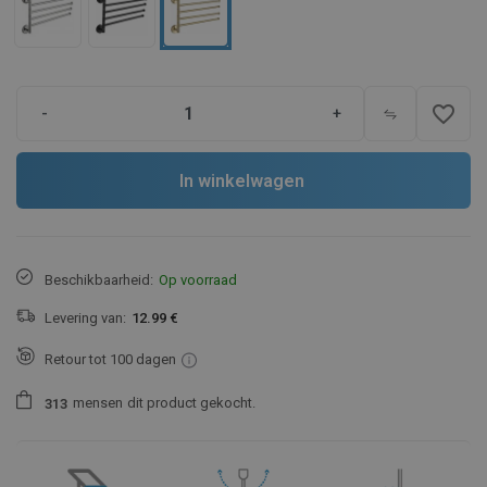
favorite_border
-
+
In winkelwagen
Beschikbaarheid:
Op voorraad
Levering van:
12.99 €
Retour tot 100 dagen
mensen
dit product gekocht.
3
1
3