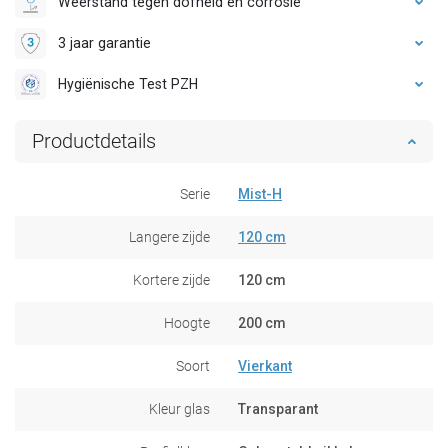
Weerstand tegen dofheid en corrosie
3 jaar garantie
Hygiënische Test PZH
Productdetails
Serie
Mist-H
Langere zijde
120 cm
Kortere zijde
120 cm
Hoogte
200 cm
Soort
Vierkant
Kleur glas
Transparant