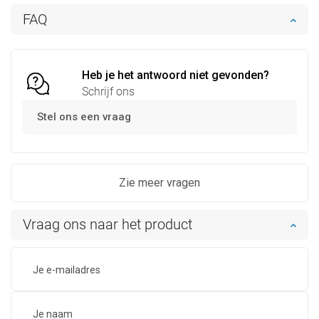
In winkelwagen
In winkelwagen
FAQ
Vergelijk
favorite_border
Favoriet
Vergelijk
favorite_border
Favoriet
Heb je het antwoord niet gevonden?
Schrijf ons
Stel ons een vraag
Zie meer vragen
Vraag ons naar het product