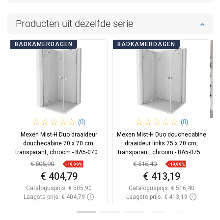
Producten uit dezelfde serie
BADKAMERDAGEN
BADKAMERDAGEN
(0)
(0)
Mexen Mist-H Duo draaideur
Mexen Mist-H Duo douchecabine
douchecabine 70 x 70 cm,
draaideur links 75 x 70 cm,
transparant, chroom - 8A5-070L-
transparant, chroom - 8A5-075L-
070P-01-00
070P-01-00
€ 505,90
€ 516,40
-19,99%
-19,99%
€ 404,79
€ 413,19
Catalogusprijs:
€ 505,90
Catalogusprijs:
€ 516,40
Laagste prijs: € 404,79
Laagste prijs: € 413,19
Beschikbaarheid:
Op voorraad
Beschikbaarheid:
Op voorraad