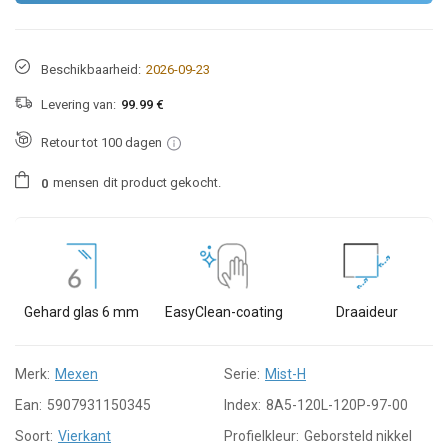
Beschikbaarheid:
2026-09-23
Levering van:
99.99 €
Retour tot 100 dagen
mensen
dit product gekocht.
0
Gehard glas 6 mm
EasyClean-coating
Draaideur
Merk:
Mexen
Serie:
Mist-H
Ean:
5907931150345
Index:
8A5-120L-120P-97-00
Soort:
Vierkant
Profielkleur:
Geborsteld nikkel