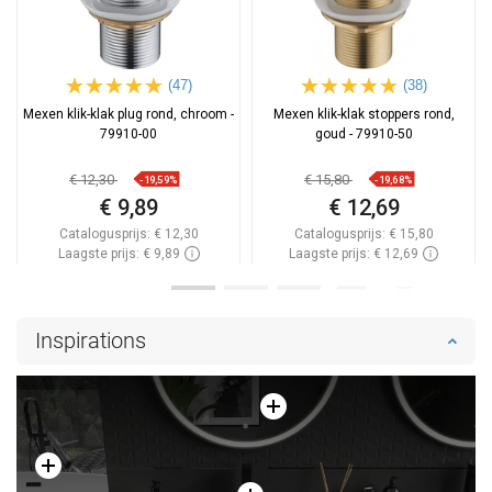
(47)
(38)
Mexen klik-klak plug rond, chroom -
Mexen klik-klak stoppers rond,
79910-00
goud - 79910-50
€ 12,30
€ 15,80
-19,59%
-19,68%
€ 9,89
€ 12,69
Catalogusprijs:
€ 12,30
Catalogusprijs:
€ 15,80
Laagste prijs: € 9,89
Laagste prijs: € 12,69
Beschikbaarheid:
Op voorraad
Beschikbaarheid:
Op voorraad
In winkelwagen
In winkelwagen
Inspirations
Vergelijk
favorite_border
Favoriet
Vergelijk
favorite_border
Favoriet