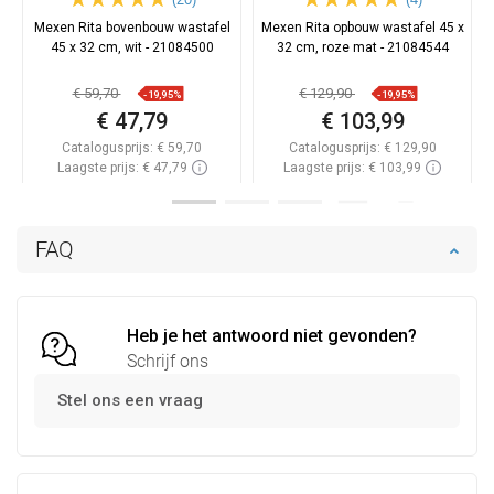
Mexen Rita bovenbouw wastafel
Mexen Rita opbouw wastafel 45 x
45 x 32 cm, wit - 21084500
32 cm, roze mat - 21084544
€ 59,70
€ 129,90
-19,95%
-19,95%
€ 47,79
€ 103,99
Catalogusprijs:
€ 59,70
Catalogusprijs:
€ 129,90
Laagste prijs: € 47,79
Laagste prijs: € 103,99
Beschikbaarheid:
Op voorraad
Beschikbaarheid:
Op voorraad
In winkelwagen
In winkelwagen
FAQ
Vergelijk
favorite_border
Favoriet
Vergelijk
favorite_border
Favoriet
Heb je het antwoord niet gevonden?
Schrijf ons
Stel ons een vraag