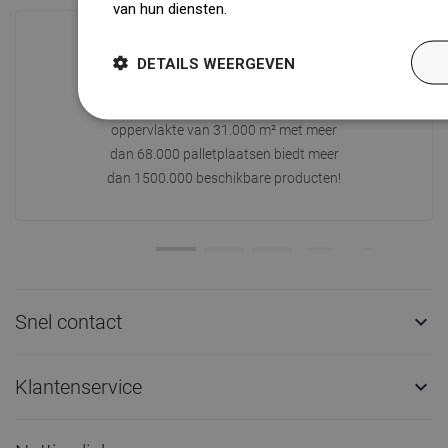
van hun diensten.
Dowiedz się więcej
DETAILS WEERGEVEN
Beschikbaarheid van goederen
Een modern logistiek centrum met een
oppervlakte van 31.000 m² met meer
dan 68.000 palletplaatsen biedt meer
dan 1500.000 beschikbare producten!
Snel contact

Klantenservice
