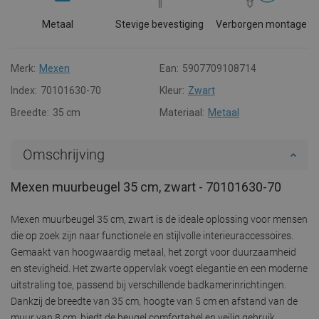
Metaal
Stevige bevestiging
Verborgen montage
Merk:
Mexen
Ean:
5907709108714
Index:
70101630-70
Kleur:
Zwart
Breedte:
35 cm
Materiaal:
Metaal
Omschrijving
Mexen muurbeugel 35 cm, zwart - 70101630-70
Mexen muurbeugel 35 cm, zwart is de ideale oplossing voor mensen
die op zoek zijn naar functionele en stijlvolle interieuraccessoires.
Gemaakt van hoogwaardig metaal, het zorgt voor duurzaamheid
en stevigheid. Het zwarte oppervlak voegt elegantie en een moderne
uitstraling toe, passend bij verschillende badkamerinrichtingen.
Dankzij de breedte van 35 cm, hoogte van 5 cm en afstand van de
muur van 8 cm, biedt de beugel comfortabel en veilig gebruik.