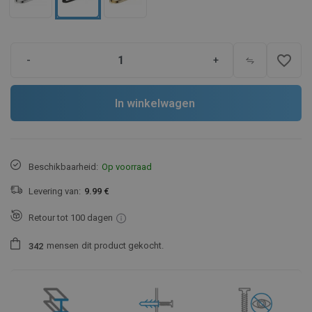
favorite_border
-
+
In winkelwagen
Beschikbaarheid:
Op voorraad
Levering van:
9.99 €
Retour tot 100 dagen
mensen
dit product gekocht.
3
4
2